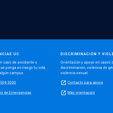
NCIAS UC
DISCRIMINACIÓN Y VIOL
n caso de accidente o
Orientación y apoyo en casos 
que ponga en riesgo tu vida
discriminación, violencia de g
 algún campus.
violencia sexual.
launch
5504 5000
Contacto para apoyo
launch
sitio de Emergencias
Más orientación