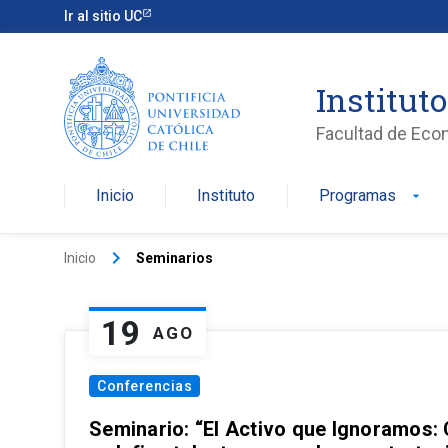
Ir al sitio UC
Institut
Facultad de Eco
Inicio
Instituto
Programas
arrow_drop_down
keyboard_arrow_right
Inicio
Seminarios
19
AGO
Conferencias
Seminario: “El Activo que Ignoramos: