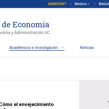
ADMISIÓN
Medios
arrow_drop_down
Biblio
o de Economía
nomía y Administración UC
Académicos e Investigación
Noticias
arrow_drop_down
 Cómo el envejecimiento