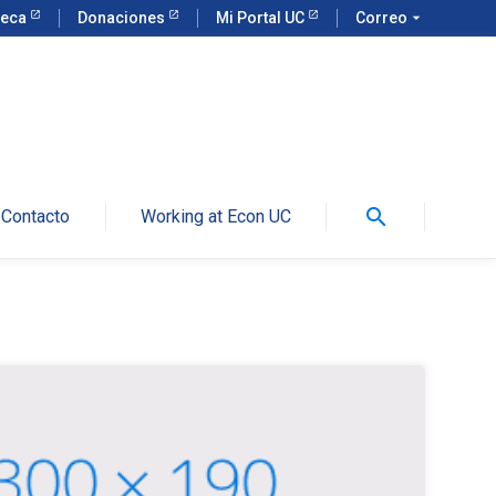
teca
Donaciones
Mi Portal UC
Correo
arrow_drop_down
search
Contacto
Working at Econ UC