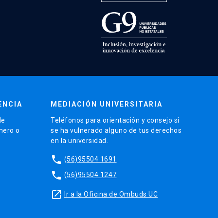
ENCIA
MEDIACIÓN UNIVERSITARIA
de
Teléfonos para orientación y consejo si
énero o
se ha vulnerado alguno de tus derechos
en la universidad.
phone
(56)95504 1691
phone
(56)95504 1247
launch
Ir a la Oficina de Ombuds UC