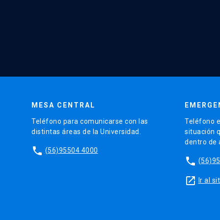
MESA CENTRAL
EMERGE
Teléfono para comunicarse con las
Teléfono e
distintas áreas de la Universidad.
situación 
dentro de
phone
(56)95504 4000
phone
(56)9
launch
Ir al 