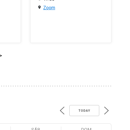
Zoom
>
TODAY
SÁB
DOM