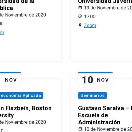
ersidad de la
Universidad Javeri
blica
19 de Noviembre de 2
de Noviembre de 2020
17:00
00
Zoom
om
1
10
NOV
NOV
oeconomía Aplicada
Seminarios
in Fiszbein, Boston
Gustavo Saraiva –
ersity
Escuela de
Administración
de Noviembre de 2020
10 de Noviembre de 2
30