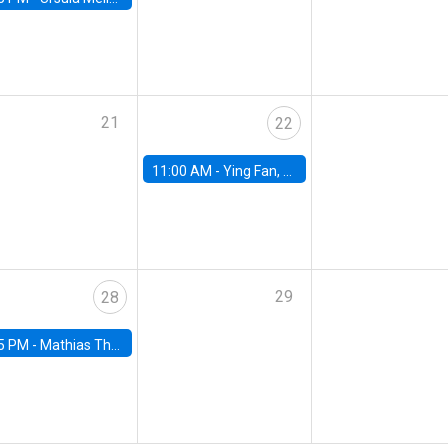
21
22
11:00 AM -
Ying Fan, University of Michigan
29
28
5 PM -
Mathias Thoenig, University of Lausanne