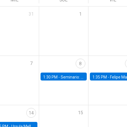
31
1
7
8
1:30 PM -
Seminario: “Recuperando la humanidad para progresar en la era de la IA»
1:35 PM -
Felipe Martínez, alumno Doctorado en Ec
15
14
5 PM -
Ursula Mello, Insper - Institute of Education and Research