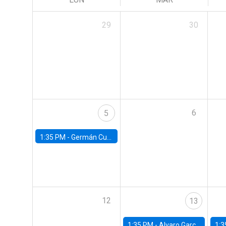
29
30
6
5
1:35 PM -
Germán Cubas, University of Houston
12
13
1:35 PM -
Alvaro Garcia-Marin, Universidad de Los Andes
1:3