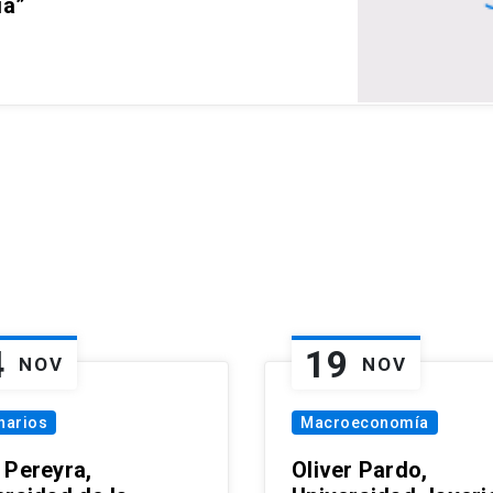
ia”
4
19
NOV
NOV
narios
Macroeconomía
 Pereyra,
Oliver Pardo,