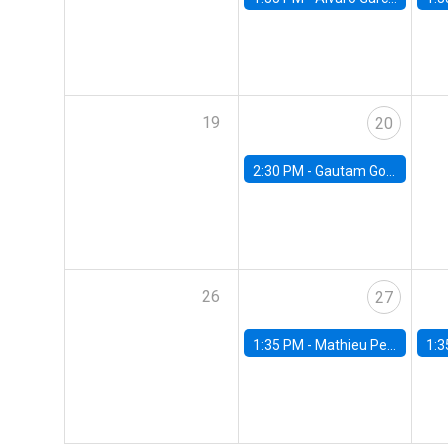
19
20
2:30 PM -
Gautam Gowrisankaran, Columbia University
26
27
1:35 PM -
Mathieu Pedemonte, IDB
1:3