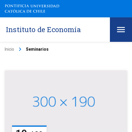
Instituto de Economía
keyboard_arrow_right
Inicio
Seminarios