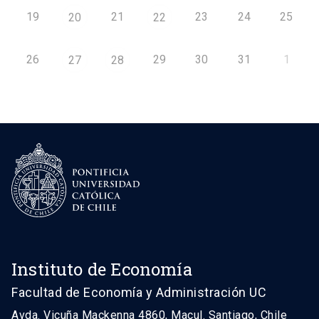
19
21
23
24
25
20
22
26
29
30
31
1
27
28
Instituto de Economía
Facultad de Economía y Administración UC
Avda. Vicuña Mackenna 4860, Macul. Santiago, Chile