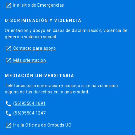
launch
Ir al sitio de Emergencias
DISCRIMINACIÓN Y VIOLENCIA
Orientación y apoyo en casos de discriminación, violencia de
género o violencia sexual.
launch
Contacto para apoyo
launch
Más orientación
MEDIACIÓN UNIVERSITARIA
Teléfonos para orientación y consejo si se ha vulnerado
alguno de tus derechos en la universidad.
phone
(56)95504 1691
phone
(56)95504 1247
launch
Ir a la Oficina de Ombuds UC