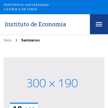
Instituto de Economía
keyboard_arrow_right
Inicio
Seminarios