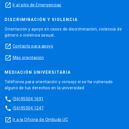
launch
Ir al sitio de Emergencias
DISCRIMINACIÓN Y VIOLENCIA
Orientación y apoyo en casos de discriminación, violencia de
género o violencia sexual.
launch
Contacto para apoyo
launch
Más orientación
MEDIACIÓN UNIVERSITARIA
Teléfonos para orientación y consejo si se ha vulnerado
alguno de tus derechos en la universidad.
phone
(56)95504 1691
phone
(56)95504 1247
launch
Ir a la Oficina de Ombuds UC