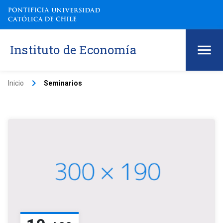
Instituto de Economía
keyboard_arrow_right
Inicio
Seminarios