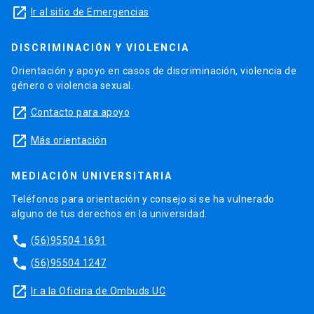
launch
Ir al sitio de Emergencias
DISCRIMINACIÓN Y VIOLENCIA
Orientación y apoyo en casos de discriminación, violencia de
género o violencia sexual.
launch
Contacto para apoyo
launch
Más orientación
MEDIACIÓN UNIVERSITARIA
Teléfonos para orientación y consejo si se ha vulnerado
alguno de tus derechos en la universidad.
phone
(56)95504 1691
phone
(56)95504 1247
launch
Ir a la Oficina de Ombuds UC