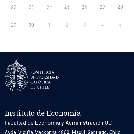
25
26
27
28
22
23
24
29
30
1
2
3
4
5
Instituto de Economía
Facultad de Economía y Administración UC
Avda. Vicuña Mackenna 4860, Macul. Santiago, Chile