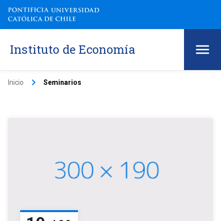
Instituto de Economía
keyboard_arrow_right
Inicio
Seminarios