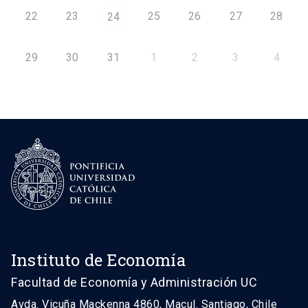
22
23
25
26
27
28
24
29
30
31
1
2
3
4
Instituto de Economía
Facultad de Economía y Administración UC
Avda. Vicuña Mackenna 4860, Macul. Santiago, Chile