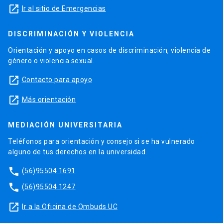
launch
Ir al sitio de Emergencias
DISCRIMINACIÓN Y VIOLENCIA
Orientación y apoyo en casos de discriminación, violencia de
género o violencia sexual.
launch
Contacto para apoyo
launch
Más orientación
MEDIACIÓN UNIVERSITARIA
Teléfonos para orientación y consejo si se ha vulnerado
alguno de tus derechos en la universidad.
phone
(56)95504 1691
phone
(56)95504 1247
launch
Ir a la Oficina de Ombuds UC