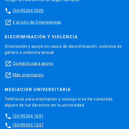
phone
(56)95504 5000
launch
Ir al sitio de Emergencias
DISCRIMINACIÓN Y VIOLENCIA
Orientación y apoyo en casos de discriminación, violencia de
género o violencia sexual.
launch
Contacto para apoyo
launch
Más orientación
MEDIACIÓN UNIVERSITARIA
Teléfonos para orientación y consejo si se ha vulnerado
alguno de tus derechos en la universidad.
phone
(56)95504 1691
phone
(56)95504 1247