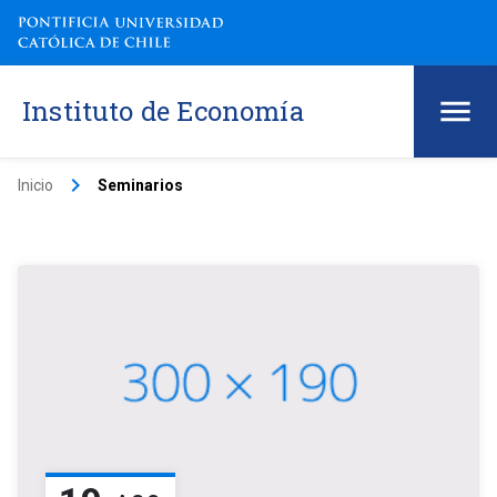
Instituto de Economía
keyboard_arrow_right
Inicio
Seminarios