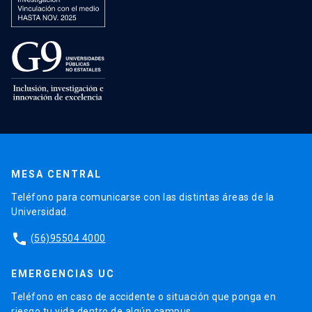
MESA CENTRAL
Teléfono para comunicarse con las distintas áreas de la
Universidad.
phone
(56)95504 4000
EMERGENCIAS UC
Teléfono en caso de accidente o situación que ponga en
riesgo tu vida dentro de algún campus.