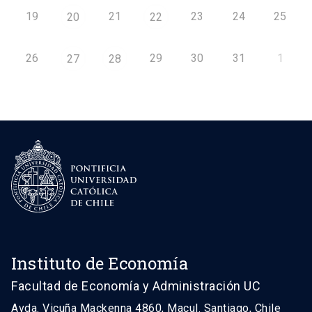
19
21
23
24
25
20
22
26
29
30
31
1
27
28
Instituto de Economía
Facultad de Economía y Administración UC
Avda. Vicuña Mackenna 4860, Macul. Santiago, Chile