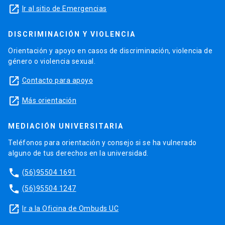
launch
Ir al sitio de Emergencias
DISCRIMINACIÓN Y VIOLENCIA
Orientación y apoyo en casos de discriminación, violencia de
género o violencia sexual.
launch
Contacto para apoyo
launch
Más orientación
MEDIACIÓN UNIVERSITARIA
Teléfonos para orientación y consejo si se ha vulnerado
alguno de tus derechos en la universidad.
phone
(56)95504 1691
phone
(56)95504 1247
launch
Ir a la Oficina de Ombuds UC