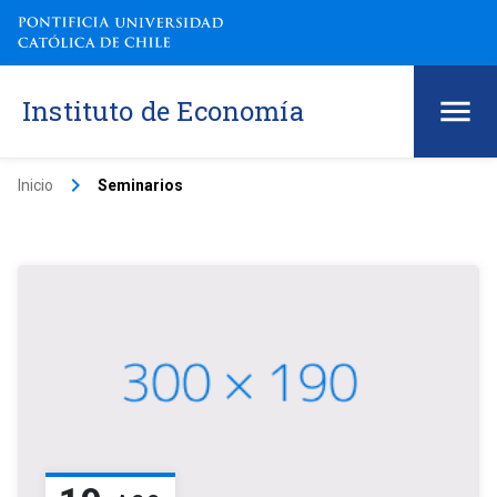
Instituto de Economía
keyboard_arrow_right
Inicio
Seminarios