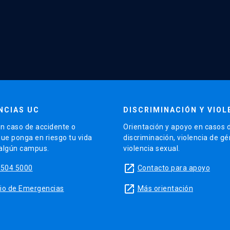
NCIAS UC
DISCRIMINACIÓN Y VIOL
n caso de accidente o
Orientación y apoyo en casos 
que ponga en riesgo tu vida
discriminación, violencia de g
 algún campus.
violencia sexual.
launch
5504 5000
Contacto para apoyo
launch
sitio de Emergencias
Más orientación