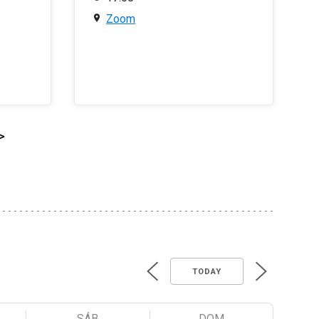
Zoom
>
TODAY
SÁB
DOM