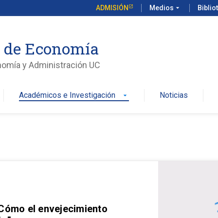
ADMISIÓN
Medios
arrow_drop_down
Biblio
o de Economía
nomía y Administración UC
Académicos e Investigación
Noticias
arrow_drop_down
 Cómo el envejecimiento