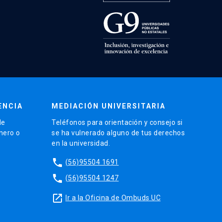
ENCIA
MEDIACIÓN UNIVERSITARIA
de
Teléfonos para orientación y consejo si
énero o
se ha vulnerado alguno de tus derechos
en la universidad.
phone
(56)95504 1691
phone
(56)95504 1247
launch
Ir a la Oficina de Ombuds UC