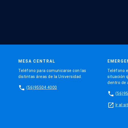
MESA CENTRAL
EMERGE
Teléfono para comunicarse con las
Teléfono e
distintas áreas de la Universidad.
situación 
dentro de
phone
(56)95504 4000
phone
(56)9
launch
Ir al 