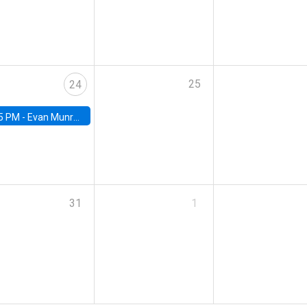
25
24
5 PM -
Evan Munro, Neyman Visiting Assistant Professor in the Department of Statistics at UC Berkeley
31
1