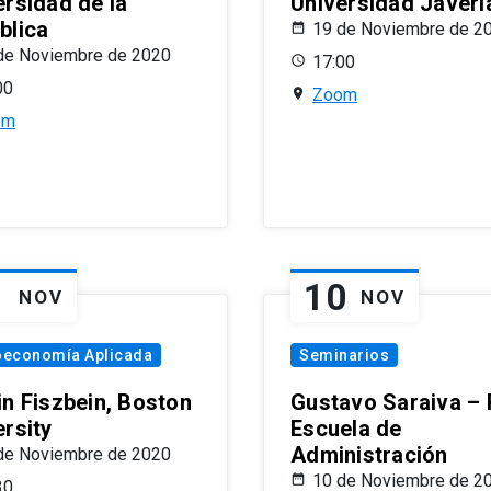
ersidad de la
Universidad Javeri
blica
19 de Noviembre de 2
de Noviembre de 2020
17:00
00
Zoom
om
1
10
NOV
NOV
oeconomía Aplicada
Seminarios
in Fiszbein, Boston
Gustavo Saraiva –
ersity
Escuela de
Administración
de Noviembre de 2020
10 de Noviembre de 2
30