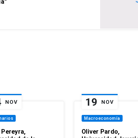
ia”
4
19
NOV
NOV
narios
Macroeconomía
 Pereyra,
Oliver Pardo,