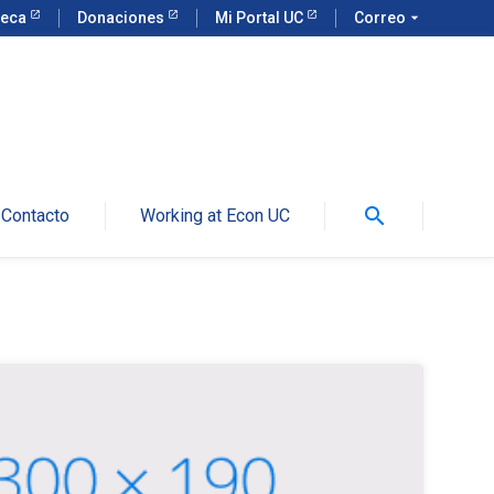
teca
Donaciones
Mi Portal UC
Correo
arrow_drop_down
search
Contacto
Working at Econ UC