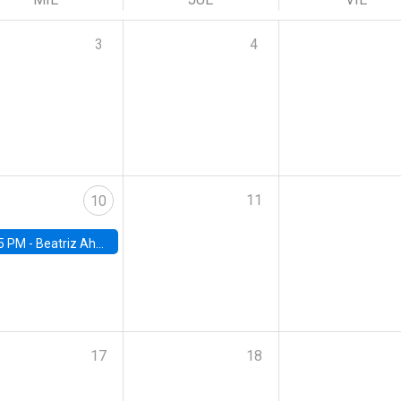
3
4
11
10
5 PM -
Beatriz Ahumada, PhD candidate, Universidad de Pittsburgh
17
18