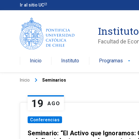
Ir al sitio UC
Institut
Facultad de Eco
Inicio
Instituto
Programas
arrow_drop_down
keyboard_arrow_right
Inicio
Seminarios
19
AGO
Conferencias
Seminario: “El Activo que Ignoramos: