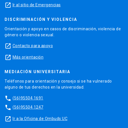
launch
Ir al sitio de Emergencias
DISCRIMINACIÓN Y VIOLENCIA
Orientación y apoyo en casos de discriminación, violencia de
género o violencia sexual.
launch
Contacto para apoyo
launch
Más orientación
MEDIACIÓN UNIVERSITARIA
Teléfonos para orientación y consejo si se ha vulnerado
alguno de tus derechos en la universidad.
phone
(56)95504 1691
phone
(56)95504 1247
launch
Ir a la Oficina de Ombuds UC