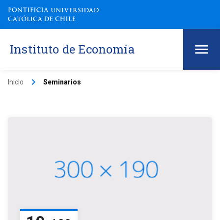
Instituto de Economía
keyboard_arrow_right
Inicio
Seminarios