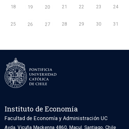
18
21
22
23
24
19
20
25
28
29
30
31
26
27
Instituto de Economía
Facultad de Economía y Administración UC
Avda. Vicuña Mackenna 4860, Macul. Santiago, Chile