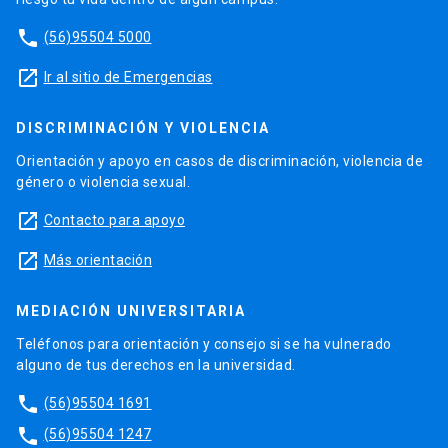
phone
(56)95504 5000
launch
Ir al sitio de Emergencias
DISCRIMINACIÓN Y VIOLENCIA
Orientación y apoyo en casos de discriminación, violencia de
género o violencia sexual.
launch
Contacto para apoyo
launch
Más orientación
MEDIACIÓN UNIVERSITARIA
Teléfonos para orientación y consejo si se ha vulnerado
alguno de tus derechos en la universidad.
phone
(56)95504 1691
phone
(56)95504 1247