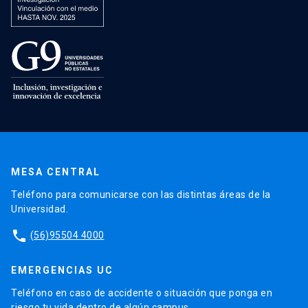
MESA CENTRAL
Teléfono para comunicarse con las distintas áreas de la
Universidad.
phone
(56)95504 4000
EMERGENCIAS UC
Teléfono en caso de accidente o situación que ponga en
riesgo tu vida dentro de algún campus.