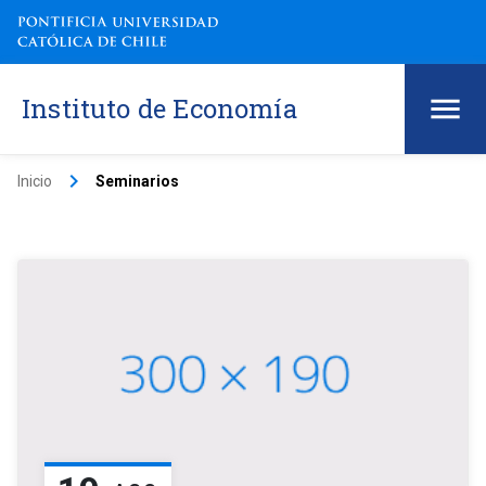
Instituto de Economía
keyboard_arrow_right
Inicio
Seminarios