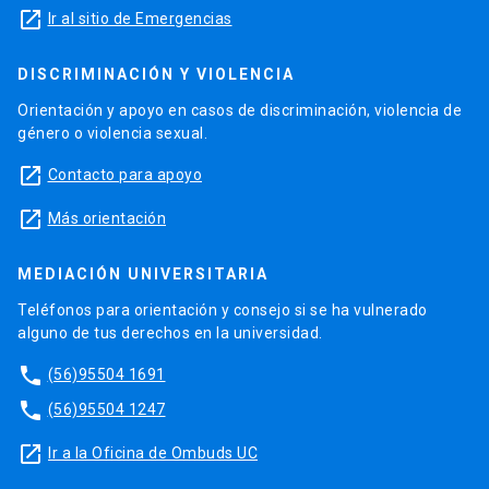
launch
Ir al sitio de Emergencias
DISCRIMINACIÓN Y VIOLENCIA
Orientación y apoyo en casos de discriminación, violencia de
género o violencia sexual.
launch
Contacto para apoyo
launch
Más orientación
MEDIACIÓN UNIVERSITARIA
Teléfonos para orientación y consejo si se ha vulnerado
alguno de tus derechos en la universidad.
phone
(56)95504 1691
phone
(56)95504 1247
launch
Ir a la Oficina de Ombuds UC