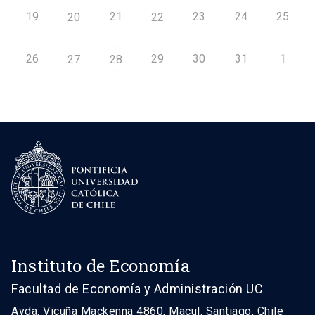
19
21
23
24
25
20
22
26
29
30
31
1
27
28
Instituto de Economía
Facultad de Economía y Administración UC
Avda. Vicuña Mackenna 4860, Macul. Santiago, Chile