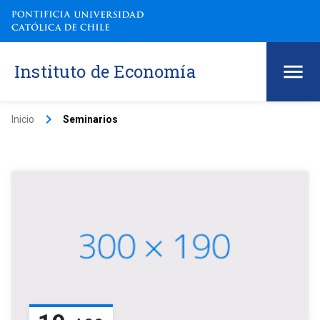
Instituto de Economía
keyboard_arrow_right
Inicio
Seminarios