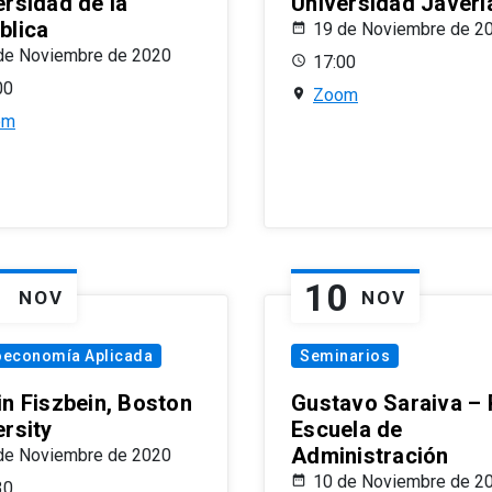
ersidad de la
Universidad Javeri
blica
19 de Noviembre de 2
de Noviembre de 2020
17:00
00
Zoom
om
1
10
NOV
NOV
oeconomía Aplicada
Seminarios
in Fiszbein, Boston
Gustavo Saraiva –
ersity
Escuela de
Administración
de Noviembre de 2020
10 de Noviembre de 2
30