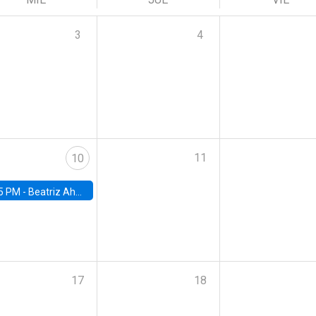
3
4
11
10
5 PM -
Beatriz Ahumada, PhD candidate, Universidad de Pittsburgh
17
18