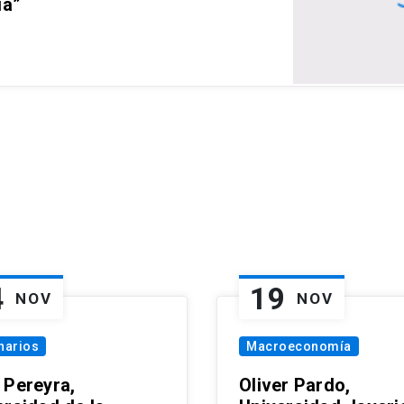
ia”
4
19
NOV
NOV
narios
Macroeconomía
 Pereyra,
Oliver Pardo,