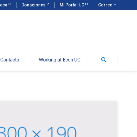
teca
Donaciones
Mi Portal UC
Correo
arrow_drop_down
search
Contacto
Working at Econ UC