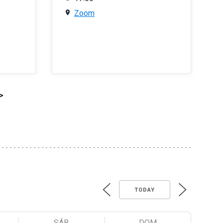
Zoom
>
TODAY
SÁB
DOM