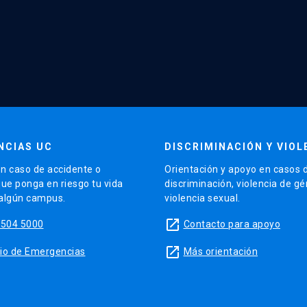
NCIAS UC
DISCRIMINACIÓN Y VIOL
n caso de accidente o
Orientación y apoyo en casos 
que ponga en riesgo tu vida
discriminación, violencia de g
 algún campus.
violencia sexual.
launch
5504 5000
Contacto para apoyo
launch
sitio de Emergencias
Más orientación