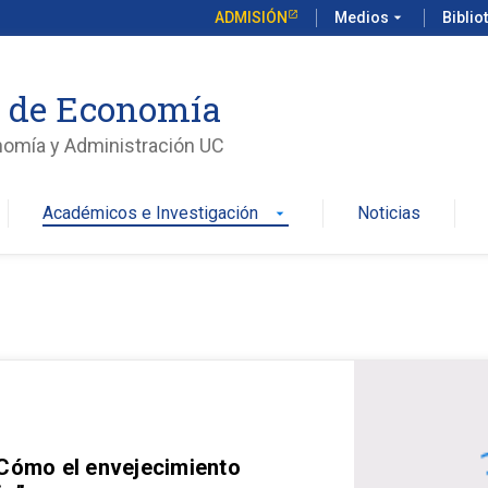
ADMISIÓN
Medios
arrow_drop_down
Biblio
o de Economía
nomía y Administración UC
Académicos e Investigación
Noticias
arrow_drop_down
 Cómo el envejecimiento