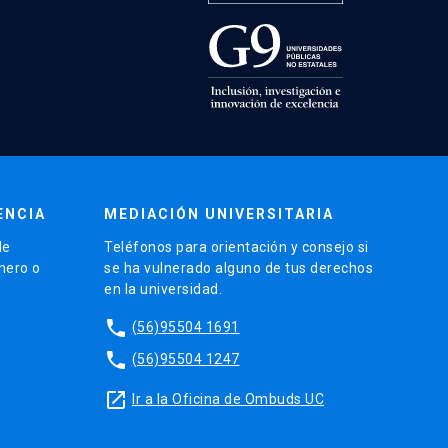
ENCIA
MEDIACIÓN UNIVERSITARIA
de
Teléfonos para orientación y consejo si
énero o
se ha vulnerado alguno de tus derechos
en la universidad.
phone
(56)95504 1691
phone
(56)95504 1247
launch
Ir a la Oficina de Ombuds UC