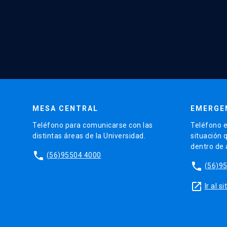
MESA CENTRAL
EMERGE
Teléfono para comunicarse con las
Teléfono e
distintas áreas de la Universidad.
situación 
dentro de
phone
(56)95504 4000
phone
(56)9
launch
Ir al 