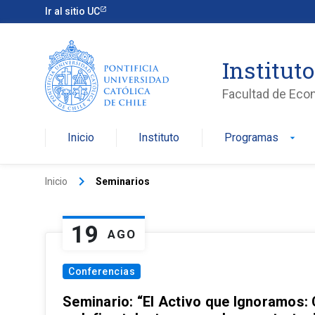
Ir al sitio UC
Institut
Facultad de Eco
Inicio
Instituto
Programas
arrow_drop_down
keyboard_arrow_right
Inicio
Seminarios
19
AGO
Conferencias
Seminario: “El Activo que Ignoramos: