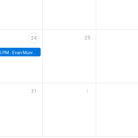
25
24
5 PM -
Evan Munro, Neyman Visiting Assistant Professor in the Department of Statistics at UC Berkeley
31
1