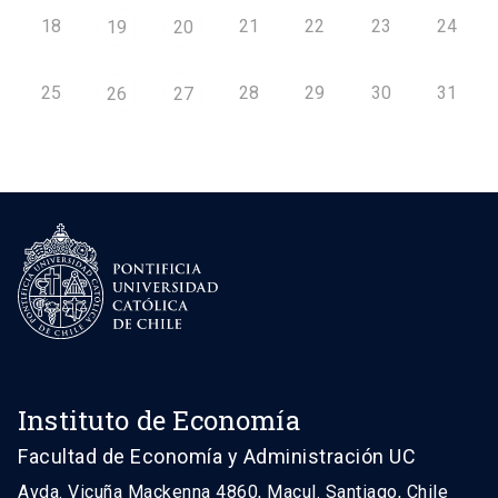
18
21
22
23
24
19
20
25
28
29
30
31
26
27
Instituto de Economía
Facultad de Economía y Administración UC
Avda. Vicuña Mackenna 4860, Macul. Santiago, Chile