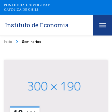
Instituto de Economía
keyboard_arrow_right
Inicio
Seminarios