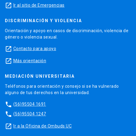
launch
Ir al sitio de Emergencias
DISCRIMINACIÓN Y VIOLENCIA
Orientación y apoyo en casos de discriminación, violencia de
género o violencia sexual.
launch
Contacto para apoyo
launch
Más orientación
MEDIACIÓN UNIVERSITARIA
Teléfonos para orientación y consejo si se ha vulnerado
alguno de tus derechos en la universidad.
phone
(56)95504 1691
phone
(56)95504 1247
launch
Ir a la Oficina de Ombuds UC