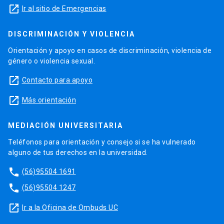
launch
Ir al sitio de Emergencias
DISCRIMINACIÓN Y VIOLENCIA
Orientación y apoyo en casos de discriminación, violencia de
género o violencia sexual.
launch
Contacto para apoyo
launch
Más orientación
MEDIACIÓN UNIVERSITARIA
Teléfonos para orientación y consejo si se ha vulnerado
alguno de tus derechos en la universidad.
phone
(56)95504 1691
phone
(56)95504 1247
launch
Ir a la Oficina de Ombuds UC