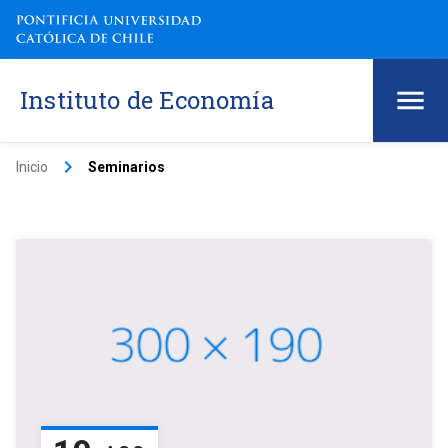
Instituto de Economía
keyboard_arrow_right
Inicio
Seminarios