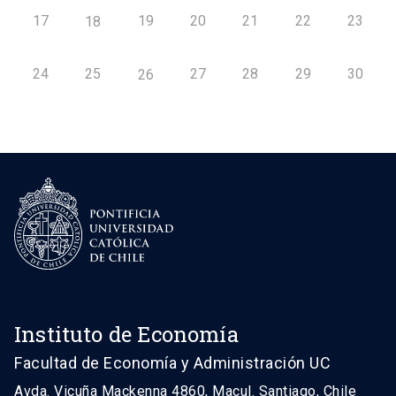
17
19
20
21
22
23
18
24
25
27
28
29
30
26
Instituto de Economía
Facultad de Economía y Administración UC
Avda. Vicuña Mackenna 4860, Macul. Santiago, Chile