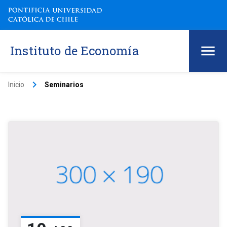
Instituto de Economía
keyboard_arrow_right
Inicio
Seminarios