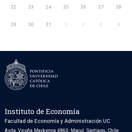
22
23
25
26
27
28
24
29
30
31
1
2
3
4
Instituto de Economía
Facultad de Economía y Administración UC
Avda. Vicuña Mackenna 4860, Macul. Santiago, Chile