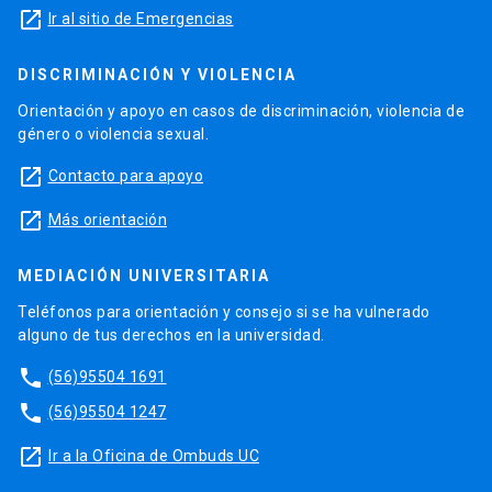
launch
Ir al sitio de Emergencias
DISCRIMINACIÓN Y VIOLENCIA
Orientación y apoyo en casos de discriminación, violencia de
género o violencia sexual.
launch
Contacto para apoyo
launch
Más orientación
MEDIACIÓN UNIVERSITARIA
Teléfonos para orientación y consejo si se ha vulnerado
alguno de tus derechos en la universidad.
phone
(56)95504 1691
phone
(56)95504 1247
launch
Ir a la Oficina de Ombuds UC