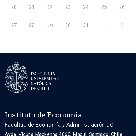
20
21
23
24
25
26
22
27
28
30
31
1
2
29
Instituto de Economía
Facultad de Economía y Administración UC
Avda. Vicuña Mackenna 4860, Macul. Santiago, Chile