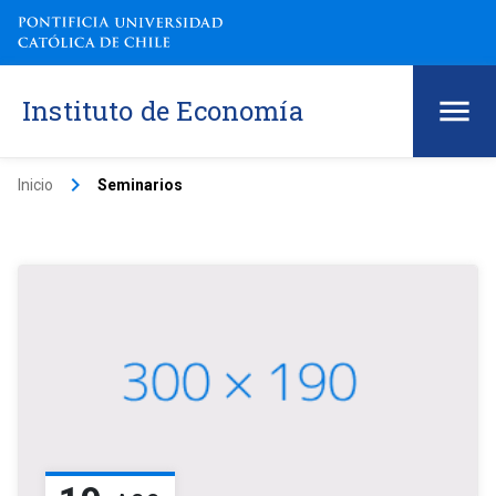
Instituto de Economía
keyboard_arrow_right
Inicio
Seminarios