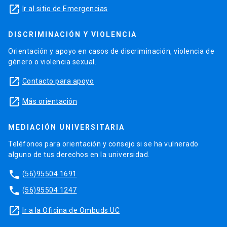
launch
Ir al sitio de Emergencias
DISCRIMINACIÓN Y VIOLENCIA
Orientación y apoyo en casos de discriminación, violencia de
género o violencia sexual.
launch
Contacto para apoyo
launch
Más orientación
MEDIACIÓN UNIVERSITARIA
Teléfonos para orientación y consejo si se ha vulnerado
alguno de tus derechos en la universidad.
phone
(56)95504 1691
phone
(56)95504 1247
launch
Ir a la Oficina de Ombuds UC