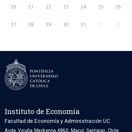
20
21
22
23
24
25
26
27
28
29
30
1
2
31
Instituto de Economía
Facultad de Economía y Administración UC
Avda. Vicuña Mackenna 4860, Macul. Santiago, Chile