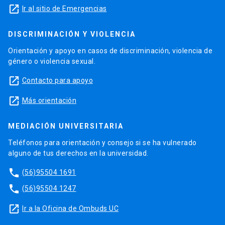
launch
Ir al sitio de Emergencias
DISCRIMINACIÓN Y VIOLENCIA
Orientación y apoyo en casos de discriminación, violencia de
género o violencia sexual.
launch
Contacto para apoyo
launch
Más orientación
MEDIACIÓN UNIVERSITARIA
Teléfonos para orientación y consejo si se ha vulnerado
alguno de tus derechos en la universidad.
phone
(56)95504 1691
phone
(56)95504 1247
launch
Ir a la Oficina de Ombuds UC