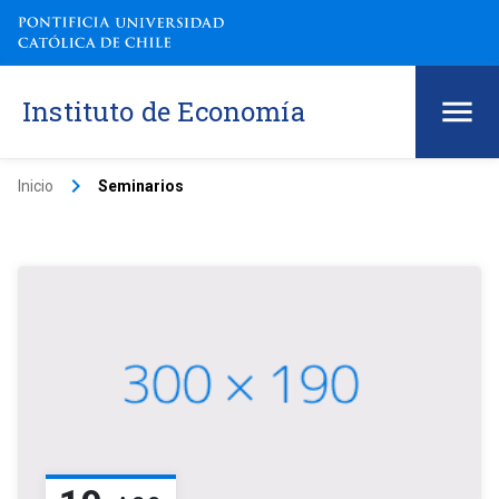
Instituto de Economía
keyboard_arrow_right
Inicio
Seminarios