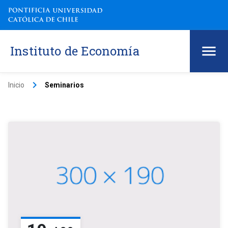
Instituto de Economía
keyboard_arrow_right
Inicio
Seminarios