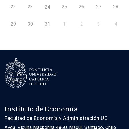
22
23
25
26
27
28
24
29
30
31
1
2
3
4
Instituto de Economía
Facultad de Economía y Administración UC
Avda. Vicuña Mackenna 4860, Macul. Santiago, Chile