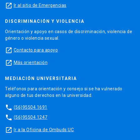
launch
Ir al sitio de Emergencias
DISCRIMINACIÓN Y VIOLENCIA
Orientación y apoyo en casos de discriminación, violencia de
género o violencia sexual.
launch
Contacto para apoyo
launch
Más orientación
MEDIACIÓN UNIVERSITARIA
Teléfonos para orientación y consejo si se ha vulnerado
alguno de tus derechos en la universidad.
phone
(56)95504 1691
phone
(56)95504 1247
launch
Ir a la Oficina de Ombuds UC