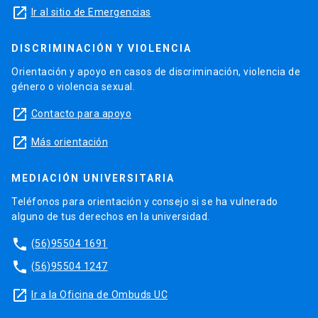
launch
Ir al sitio de Emergencias
DISCRIMINACIÓN Y VIOLENCIA
Orientación y apoyo en casos de discriminación, violencia de
género o violencia sexual.
launch
Contacto para apoyo
launch
Más orientación
MEDIACIÓN UNIVERSITARIA
Teléfonos para orientación y consejo si se ha vulnerado
alguno de tus derechos en la universidad.
phone
(56)95504 1691
phone
(56)95504 1247
launch
Ir a la Oficina de Ombuds UC