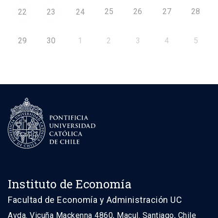
25
26
27
28
22
23
24
29
30
1
2
3
4
5
Instituto de Economía
Facultad de Economía y Administración UC
Avda. Vicuña Mackenna 4860, Macul. Santiago, Chile