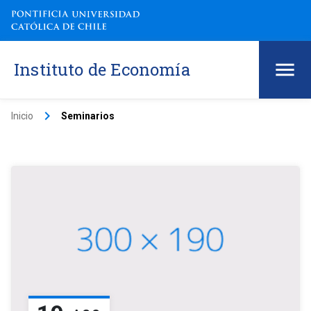
Instituto de Economía
keyboard_arrow_right
Inicio
Seminarios