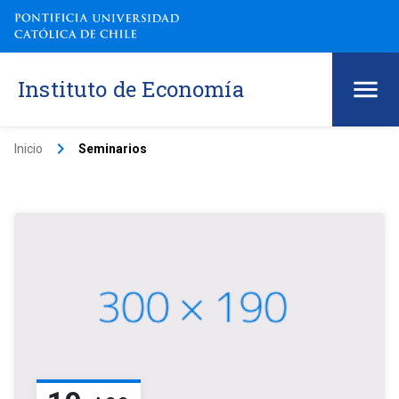
Instituto de Economía
keyboard_arrow_right
Inicio
Seminarios