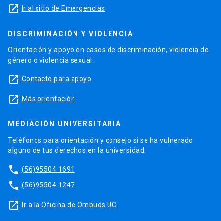
launch
Ir al sitio de Emergencias
DISCRIMINACIÓN Y VIOLENCIA
Orientación y apoyo en casos de discriminación, violencia de
género o violencia sexual.
launch
Contacto para apoyo
launch
Más orientación
MEDIACIÓN UNIVERSITARIA
Teléfonos para orientación y consejo si se ha vulnerado
alguno de tus derechos en la universidad.
phone
(56)95504 1691
phone
(56)95504 1247
launch
Ir a la Oficina de Ombuds UC