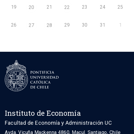
19
21
23
24
25
20
22
26
29
30
31
1
27
28
Instituto de Economía
Facultad de Economía y Administración UC
Avda. Vicuña Mackenna 4860, Macul. Santiago, Chile