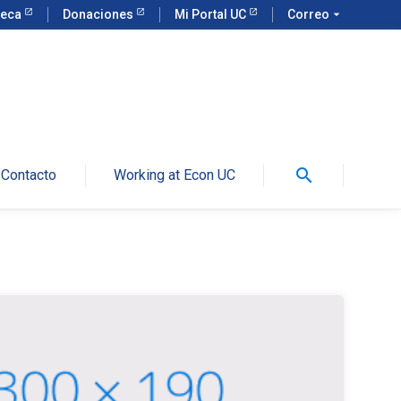
teca
Donaciones
Mi Portal UC
Correo
arrow_drop_down
search
Contacto
Working at Econ UC