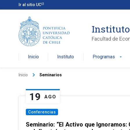
Ir al sitio UC
Institut
Facultad de Eco
Inicio
Instituto
Programas
arrow_drop_down
keyboard_arrow_right
Inicio
Seminarios
19
AGO
Conferencias
Seminario: “El Activo que Ignoramos: