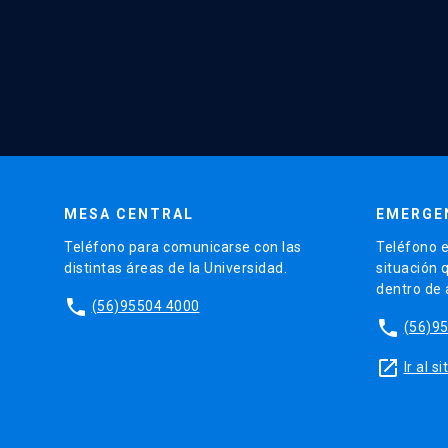
MESA CENTRAL
EMERGE
Teléfono para comunicarse con las
Teléfono e
distintas áreas de la Universidad.
situación 
dentro de
phone
(56)95504 4000
phone
(56)9
launch
Ir al 