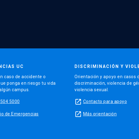
NCIAS UC
DISCRIMINACIÓN Y VIOL
n caso de accidente o
Orientación y apoyo en casos 
que ponga en riesgo tu vida
discriminación, violencia de g
 algún campus.
violencia sexual.
launch
5504 5000
Contacto para apoyo
launch
sitio de Emergencias
Más orientación