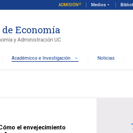
ADMISIÓN
Medios
arrow_drop_down
Biblio
o de Economía
nomía y Administración UC
Académicos e Investigación
Noticias
arrow_drop_down
 Cómo el envejecimiento