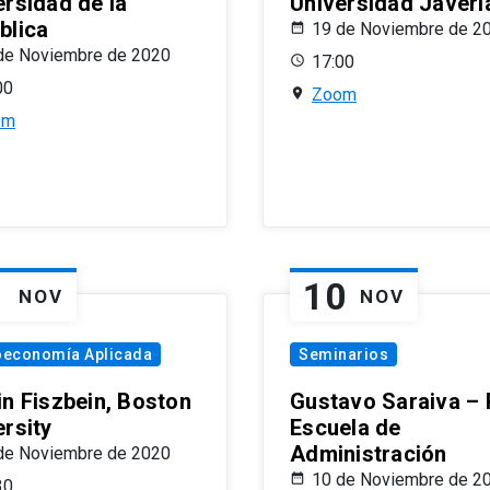
ersidad de la
Universidad Javeri
blica
19 de Noviembre de 2
de Noviembre de 2020
17:00
00
Zoom
om
1
10
NOV
NOV
oeconomía Aplicada
Seminarios
in Fiszbein, Boston
Gustavo Saraiva –
ersity
Escuela de
Administración
de Noviembre de 2020
10 de Noviembre de 2
30