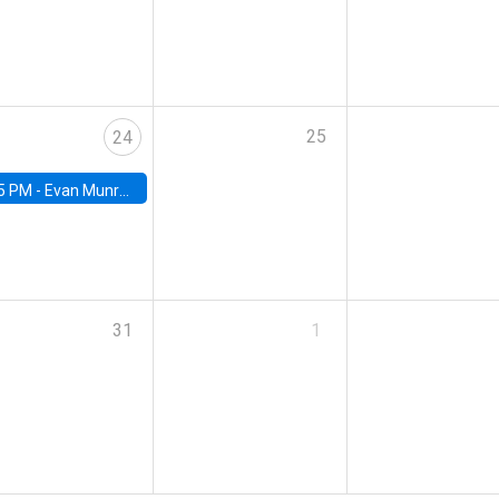
25
24
5 PM -
Evan Munro, Neyman Visiting Assistant Professor in the Department of Statistics at UC Berkeley
31
1