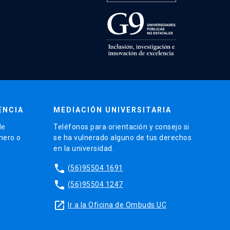
ENCIA
MEDIACIÓN UNIVERSITARIA
de
Teléfonos para orientación y consejo si
énero o
se ha vulnerado alguno de tus derechos
en la universidad.
phone
(56)95504 1691
phone
(56)95504 1247
launch
Ir a la Oficina de Ombuds UC