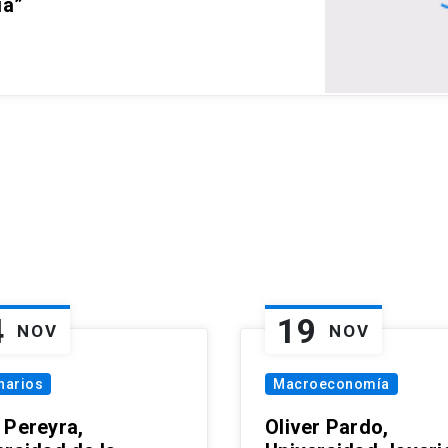
ia”
4
19
NOV
NOV
narios
Macroeconomía
 Pereyra,
Oliver Pardo,