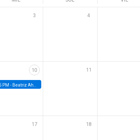
3
4
11
10
5 PM -
Beatriz Ahumada, PhD candidate, Universidad de Pittsburgh
17
18