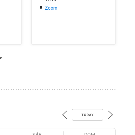
Zoom
>
TODAY
SÁB
DOM