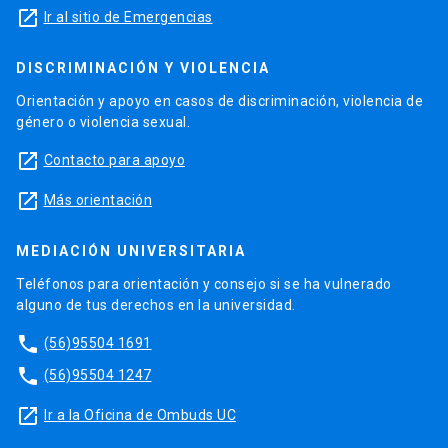
launch
Ir al sitio de Emergencias
DISCRIMINACIÓN Y VIOLENCIA
Orientación y apoyo en casos de discriminación, violencia de
género o violencia sexual.
launch
Contacto para apoyo
launch
Más orientación
MEDIACIÓN UNIVERSITARIA
Teléfonos para orientación y consejo si se ha vulnerado
alguno de tus derechos en la universidad.
phone
(56)95504 1691
phone
(56)95504 1247
launch
Ir a la Oficina de Ombuds UC