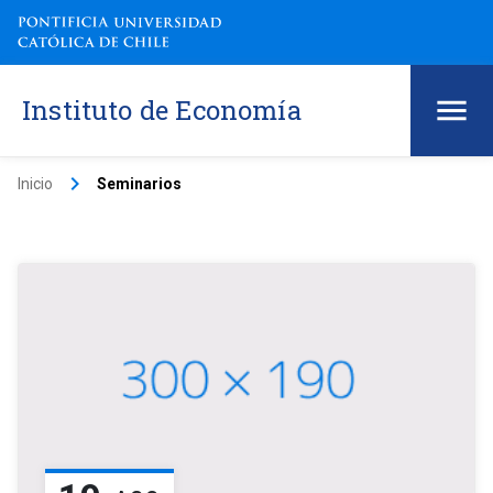
Instituto de Economía
keyboard_arrow_right
Inicio
Seminarios