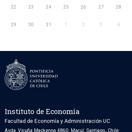
22
23
24
25
27
28
26
29
30
31
1
2
3
4
Instituto de Economía
Facultad de Economía y Administración UC
Avda. Vicuña Mackenna 4860, Macul. Santiago, Chile