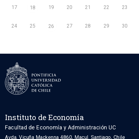
17
19
20
21
22
23
18
24
25
27
28
29
30
26
Instituto de Economía
Facultad de Economía y Administración UC
Avda. Vicuña Mackenna 4860, Macul. Santiago, Chile