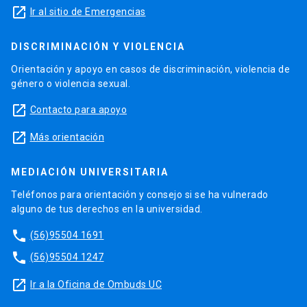
launch
Ir al sitio de Emergencias
DISCRIMINACIÓN Y VIOLENCIA
Orientación y apoyo en casos de discriminación, violencia de
género o violencia sexual.
launch
Contacto para apoyo
launch
Más orientación
MEDIACIÓN UNIVERSITARIA
Teléfonos para orientación y consejo si se ha vulnerado
alguno de tus derechos en la universidad.
phone
(56)95504 1691
phone
(56)95504 1247
launch
Ir a la Oficina de Ombuds UC