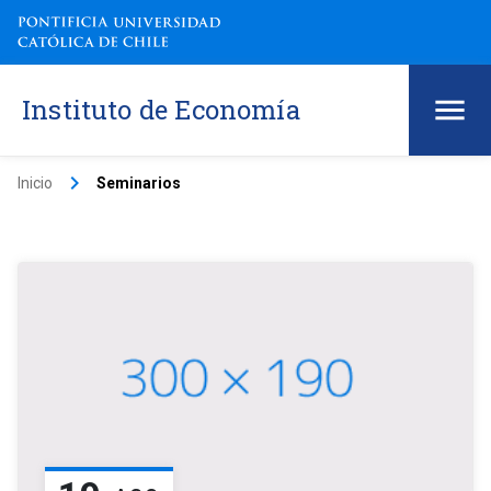
Instituto de Economía
keyboard_arrow_right
Inicio
Seminarios