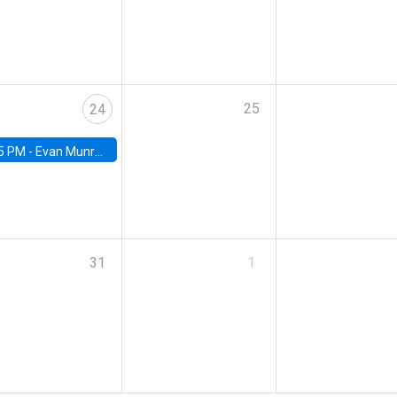
25
24
5 PM -
Evan Munro, Neyman Visiting Assistant Professor in the Department of Statistics at UC Berkeley
31
1