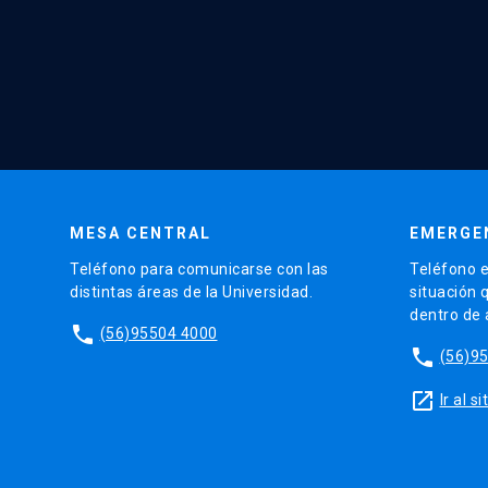
MESA CENTRAL
EMERGE
Teléfono para comunicarse con las
Teléfono e
distintas áreas de la Universidad.
situación 
dentro de
phone
(56)95504 4000
phone
(56)9
launch
Ir al 