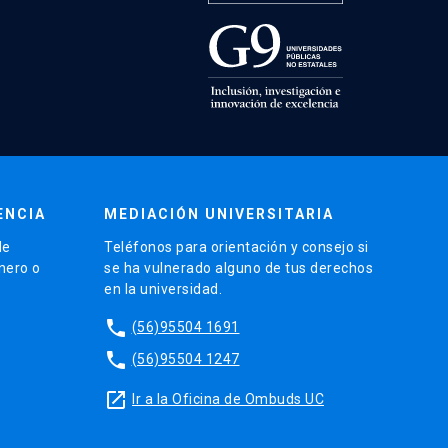
ENCIA
MEDIACIÓN UNIVERSITARIA
de
Teléfonos para orientación y consejo si
énero o
se ha vulnerado alguno de tus derechos
en la universidad.
phone
(56)95504 1691
phone
(56)95504 1247
launch
Ir a la Oficina de Ombuds UC