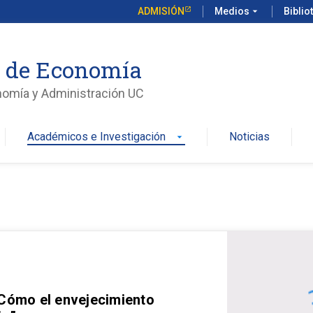
ADMISIÓN
Medios
arrow_drop_down
Biblio
o de Economía
nomía y Administración UC
Académicos e Investigación
Noticias
arrow_drop_down
 Cómo el envejecimiento