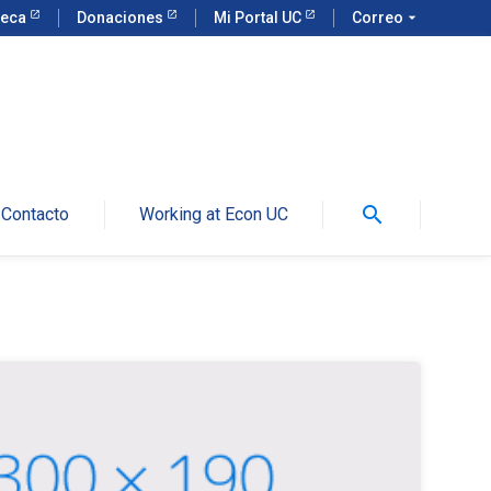
teca
Donaciones
Mi Portal UC
Correo
arrow_drop_down
search
Contacto
Working at Econ UC