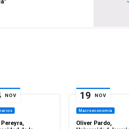
ia”
4
19
NOV
NOV
narios
Macroeconomía
 Pereyra,
Oliver Pardo,