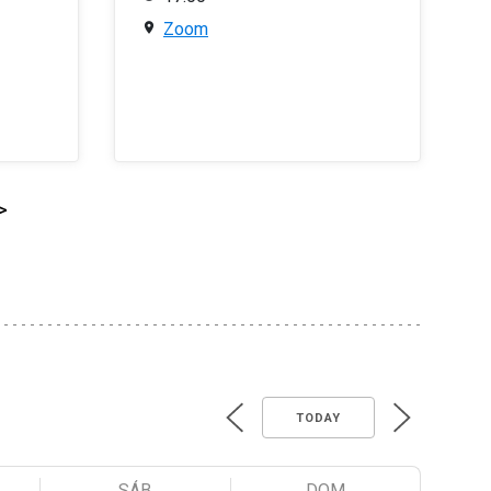
Zoom
>
TODAY
SÁB
DOM