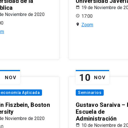
ersidad de la
Universidad Javeri
blica
19 de Noviembre de 2
de Noviembre de 2020
17:00
00
Zoom
om
1
10
NOV
NOV
oeconomía Aplicada
Seminarios
in Fiszbein, Boston
Gustavo Saraiva –
ersity
Escuela de
Administración
de Noviembre de 2020
10 de Noviembre de 2
30