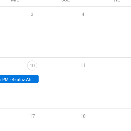
3
4
11
10
5 PM -
Beatriz Ahumada, PhD candidate, Universidad de Pittsburgh
17
18