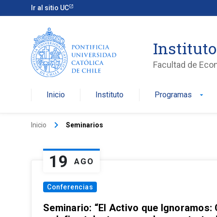
Ir al sitio UC
Institut
Facultad de Eco
Inicio
Instituto
Programas
arrow_drop_down
keyboard_arrow_right
Inicio
Seminarios
19
AGO
Conferencias
Seminario: “El Activo que Ignoramos: