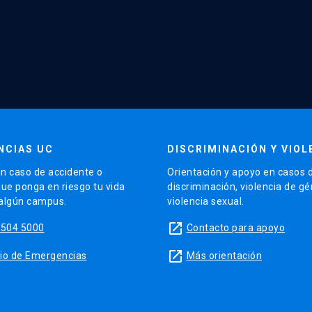
NCIAS UC
DISCRIMINACIÓN Y VIOL
n caso de accidente o
Orientación y apoyo en casos 
que ponga en riesgo tu vida
discriminación, violencia de g
 algún campus.
violencia sexual.
launch
5504 5000
Contacto para apoyo
launch
sitio de Emergencias
Más orientación