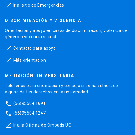
launch
Ir al sitio de Emergencias
DISCRIMINACIÓN Y VIOLENCIA
Orientación y apoyo en casos de discriminación, violencia de
género o violencia sexual.
launch
Contacto para apoyo
launch
Más orientación
MEDIACIÓN UNIVERSITARIA
Teléfonos para orientación y consejo si se ha vulnerado
alguno de tus derechos en la universidad.
phone
(56)95504 1691
phone
(56)95504 1247
launch
Ir a la Oficina de Ombuds UC