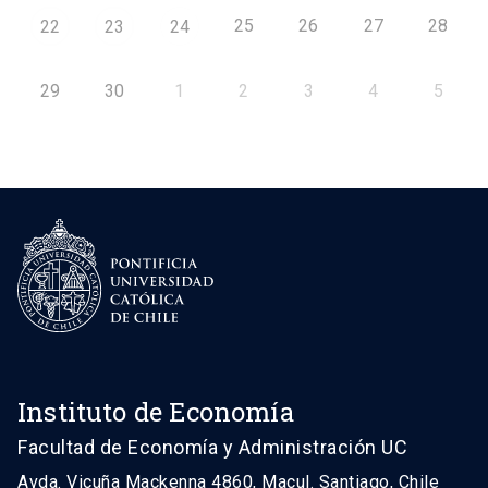
25
26
27
28
22
23
24
29
30
1
2
3
4
5
Instituto de Economía
Facultad de Economía y Administración UC
Avda. Vicuña Mackenna 4860, Macul. Santiago, Chile