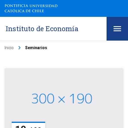
Instituto de Economía
keyboard_arrow_right
Inicio
Seminarios