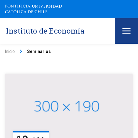
Instituto de Economía
keyboard_arrow_right
Inicio
Seminarios