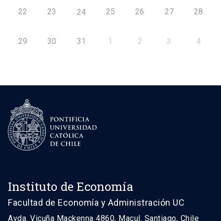
22
23
25
26
27
28
24
29
30
31
1
2
3
4
Instituto de Economía
Facultad de Economía y Administración UC
Avda. Vicuña Mackenna 4860, Macul. Santiago, Chile