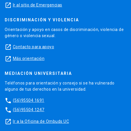
launch
Ir al sitio de Emergencias
DISCRIMINACIÓN Y VIOLENCIA
Orientación y apoyo en casos de discriminación, violencia de
género o violencia sexual.
launch
Contacto para apoyo
launch
Más orientación
MEDIACIÓN UNIVERSITARIA
Teléfonos para orientación y consejo si se ha vulnerado
alguno de tus derechos en la universidad.
phone
(56)95504 1691
phone
(56)95504 1247
launch
Ir a la Oficina de Ombuds UC