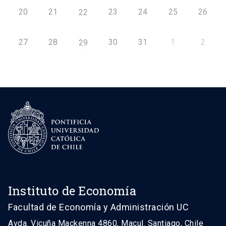
20
21
23
24
25
26
22
27
28
30
31
1
2
29
Instituto de Economía
Facultad de Economía y Administración UC
Avda. Vicuña Mackenna 4860, Macul. Santiago, Chile