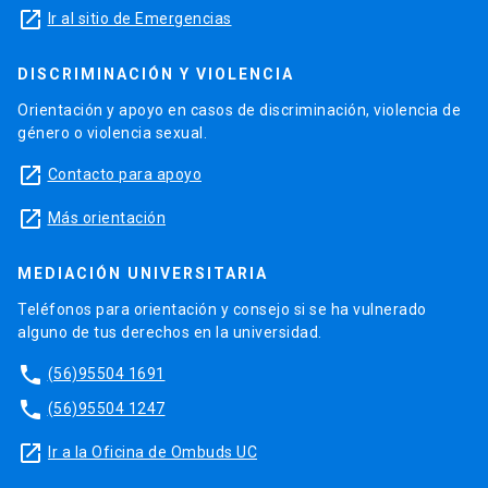
launch
Ir al sitio de Emergencias
DISCRIMINACIÓN Y VIOLENCIA
Orientación y apoyo en casos de discriminación, violencia de
género o violencia sexual.
launch
Contacto para apoyo
launch
Más orientación
MEDIACIÓN UNIVERSITARIA
Teléfonos para orientación y consejo si se ha vulnerado
alguno de tus derechos en la universidad.
phone
(56)95504 1691
phone
(56)95504 1247
launch
Ir a la Oficina de Ombuds UC