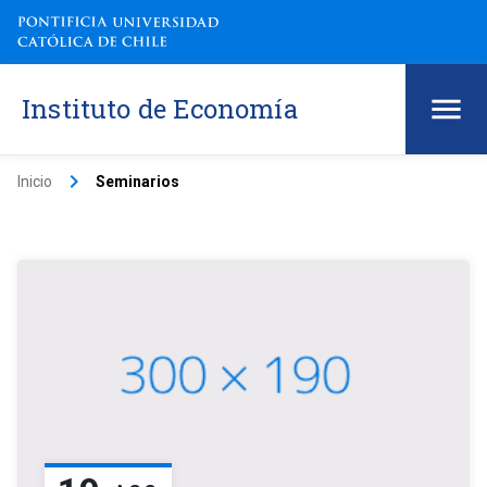
Instituto de Economía
keyboard_arrow_right
Inicio
Seminarios