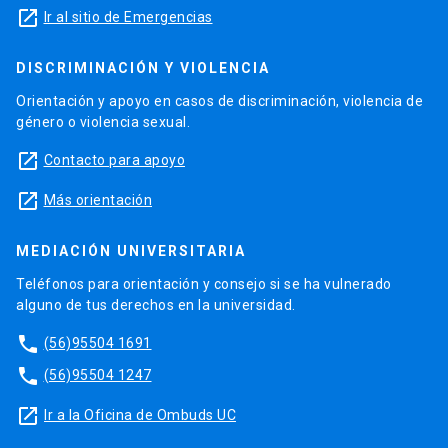
launch
Ir al sitio de Emergencias
DISCRIMINACIÓN Y VIOLENCIA
Orientación y apoyo en casos de discriminación, violencia de
género o violencia sexual.
launch
Contacto para apoyo
launch
Más orientación
MEDIACIÓN UNIVERSITARIA
Teléfonos para orientación y consejo si se ha vulnerado
alguno de tus derechos en la universidad.
phone
(56)95504 1691
phone
(56)95504 1247
launch
Ir a la Oficina de Ombuds UC