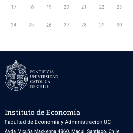
17
19
20
21
22
23
18
24
25
27
28
29
30
26
Instituto de Economía
Facultad de Economía y Administración UC
Avda. Vicuña Mackenna 4860, Macul. Santiago, Chile