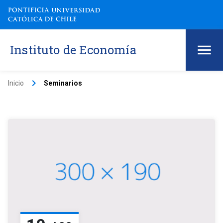
Instituto de Economía
keyboard_arrow_right
Inicio
Seminarios