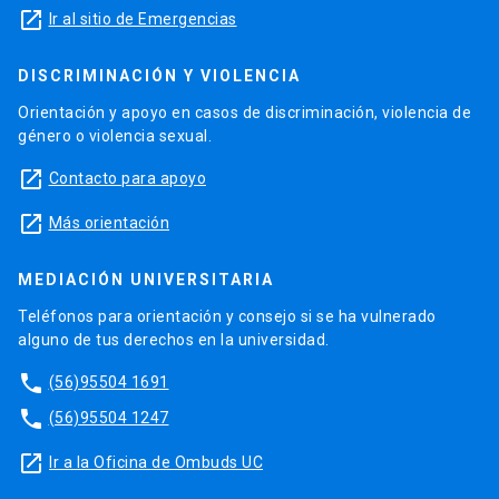
launch
Ir al sitio de Emergencias
DISCRIMINACIÓN Y VIOLENCIA
Orientación y apoyo en casos de discriminación, violencia de
género o violencia sexual.
launch
Contacto para apoyo
launch
Más orientación
MEDIACIÓN UNIVERSITARIA
Teléfonos para orientación y consejo si se ha vulnerado
alguno de tus derechos en la universidad.
phone
(56)95504 1691
phone
(56)95504 1247
launch
Ir a la Oficina de Ombuds UC