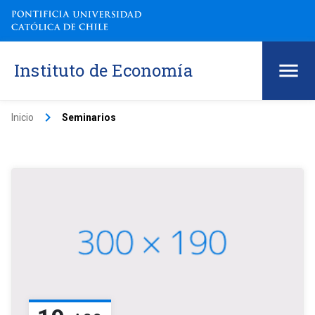
Instituto de Economía
keyboard_arrow_right
Inicio
Seminarios