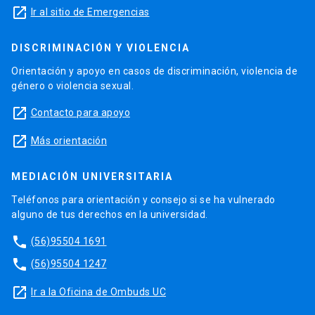
launch
Ir al sitio de Emergencias
DISCRIMINACIÓN Y VIOLENCIA
Orientación y apoyo en casos de discriminación, violencia de
género o violencia sexual.
launch
Contacto para apoyo
launch
Más orientación
MEDIACIÓN UNIVERSITARIA
Teléfonos para orientación y consejo si se ha vulnerado
alguno de tus derechos en la universidad.
phone
(56)95504 1691
phone
(56)95504 1247
launch
Ir a la Oficina de Ombuds UC