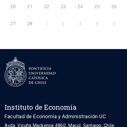
20
21
22
23
24
25
26
27
28
1
2
3
4
5
Instituto de Economía
Facultad de Economía y Administración UC
Avda. Vicuña Mackenna 4860, Macul. Santiago, Chile