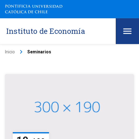
Instituto de Economía
keyboard_arrow_right
Inicio
Seminarios