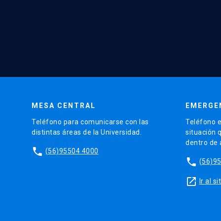
MESA CENTRAL
EMERGE
Teléfono para comunicarse con las
Teléfono e
distintas áreas de la Universidad.
situación 
dentro de
phone
(56)95504 4000
phone
(56)9
launch
Ir al 