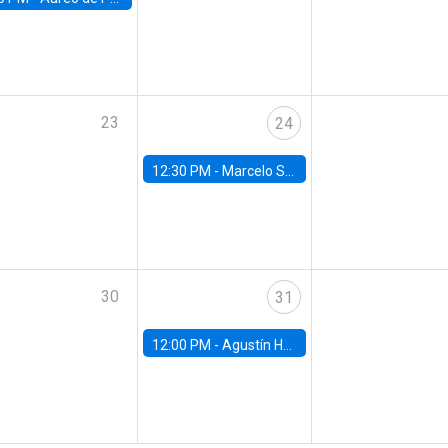
23
24
12:30 PM -
Marcelo Sant'Anna, FGV - EPGE
30
31
12:00 PM -
Agustín Hurtado, University of Maryland