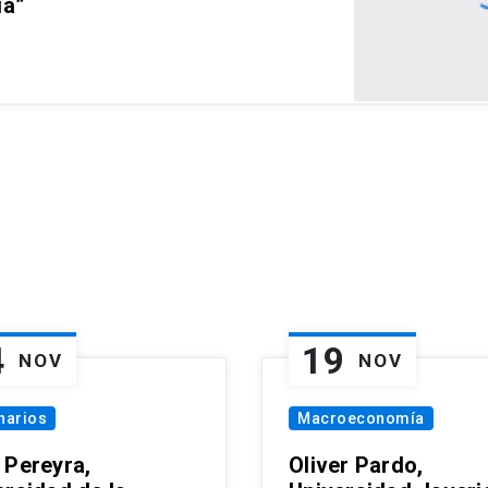
ia”
4
19
NOV
NOV
narios
Macroeconomía
 Pereyra,
Oliver Pardo,