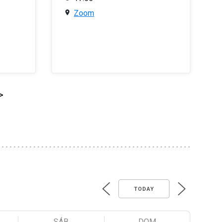
Zoom
>
TODAY
SÁB
DOM