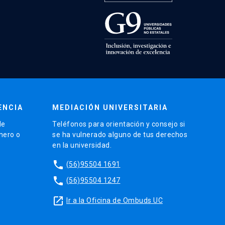
ENCIA
MEDIACIÓN UNIVERSITARIA
de
Teléfonos para orientación y consejo si
énero o
se ha vulnerado alguno de tus derechos
en la universidad.
phone
(56)95504 1691
phone
(56)95504 1247
launch
Ir a la Oficina de Ombuds UC