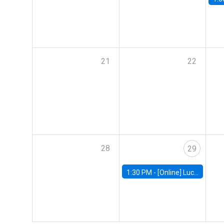
21
22
28
29
1:30 PM -
[Online] Luciana Juvenal, International Monetary Fund (IMF)