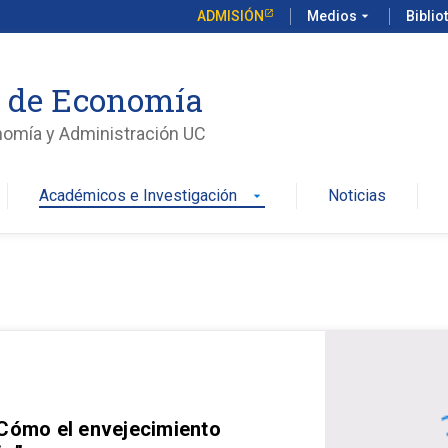
ADMISIÓN
Medios
arrow_drop_down
Biblio
o de Economía
nomía y Administración UC
Académicos e Investigación
Noticias
arrow_drop_down
 Cómo el envejecimiento