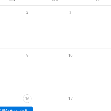
2
3
9
10
17
16
0 PM -
Aureo de Paula, UCL