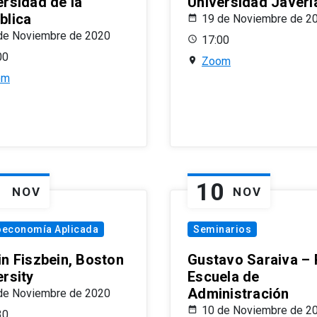
ersidad de la
Universidad Javeri
blica
19 de Noviembre de 2
de Noviembre de 2020
17:00
00
Zoom
om
1
10
NOV
NOV
oeconomía Aplicada
Seminarios
in Fiszbein, Boston
Gustavo Saraiva –
ersity
Escuela de
Administración
de Noviembre de 2020
10 de Noviembre de 2
30