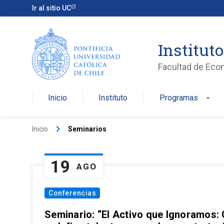
Ir al sitio UC
Institut
Facultad de Eco
Inicio
Instituto
Programas
arrow_drop_down
keyboard_arrow_right
Inicio
Seminarios
19
AGO
Conferencias
Seminario: “El Activo que Ignoramos: