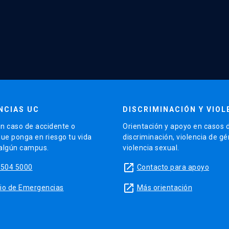
NCIAS UC
DISCRIMINACIÓN Y VIOL
n caso de accidente o
Orientación y apoyo en casos 
que ponga en riesgo tu vida
discriminación, violencia de g
 algún campus.
violencia sexual.
launch
5504 5000
Contacto para apoyo
launch
sitio de Emergencias
Más orientación