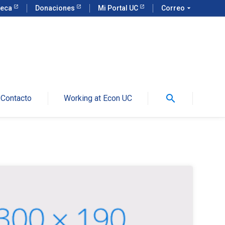
teca
Donaciones
Mi Portal UC
Correo
arrow_drop_down
search
Contacto
Working at Econ UC