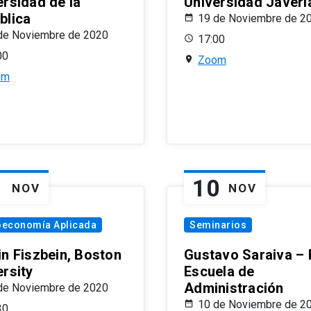
ersidad de la
Universidad Javeri
blica
19 de Noviembre de 2
de Noviembre de 2020
17:00
00
Zoom
om
1
10
NOV
NOV
oeconomía Aplicada
Seminarios
in Fiszbein, Boston
Gustavo Saraiva –
ersity
Escuela de
Administración
de Noviembre de 2020
10 de Noviembre de 2
30