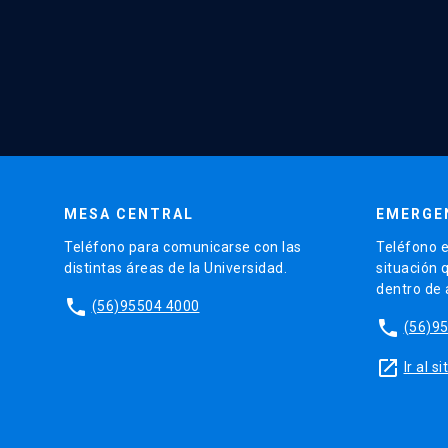
MESA CENTRAL
EMERGE
Teléfono para comunicarse con las
Teléfono e
distintas áreas de la Universidad.
situación 
dentro de
phone
(56)95504 4000
phone
(56)9
launch
Ir al 