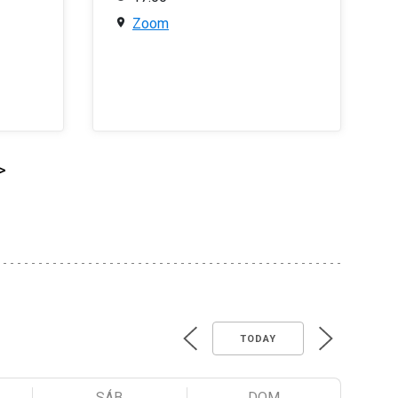
Zoom
>
TODAY
SÁB
DOM