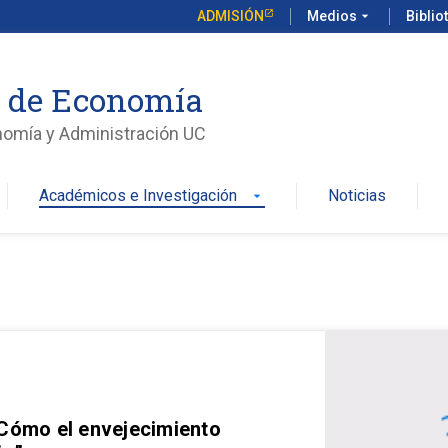
ADMISIÓN
Medios
arrow_drop_down
Biblio
o de Economía
nomía y Administración UC
Académicos e Investigación
Noticias
arrow_drop_down
 Cómo el envejecimiento