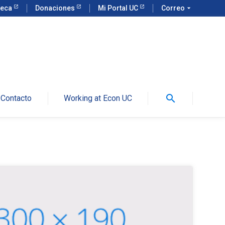
teca
Donaciones
Mi Portal UC
Correo
arrow_drop_down
search
Contacto
Working at Econ UC