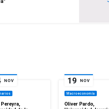
ia”
4
19
NOV
NOV
narios
Macroeconomía
 Pereyra,
Oliver Pardo,