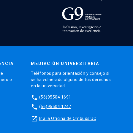
ENCIA
MEDIACIÓN UNIVERSITARIA
de
Teléfonos para orientación y consejo si
énero o
se ha vulnerado alguno de tus derechos
en la universidad.
phone
(56)95504 1691
phone
(56)95504 1247
launch
Ir a la Oficina de Ombuds UC