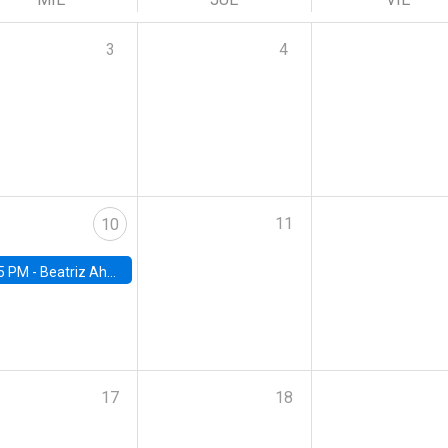
3
4
11
10
5 PM -
Beatriz Ahumada, PhD candidate, Universidad de Pittsburgh
17
18