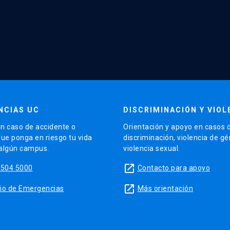
NCIAS UC
DISCRIMINACIÓN Y VIOL
n caso de accidente o
Orientación y apoyo en casos 
que ponga en riesgo tu vida
discriminación, violencia de g
 algún campus.
violencia sexual.
launch
5504 5000
Contacto para apoyo
launch
sitio de Emergencias
Más orientación