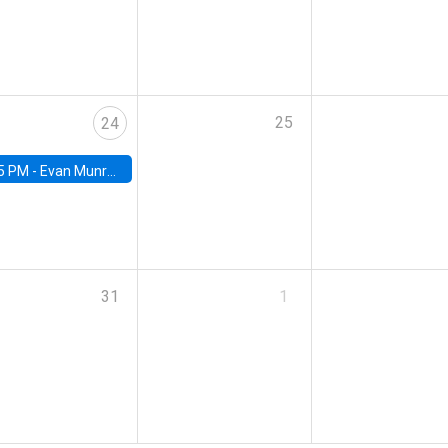
25
24
5 PM -
Evan Munro, Neyman Visiting Assistant Professor in the Department of Statistics at UC Berkeley
31
1