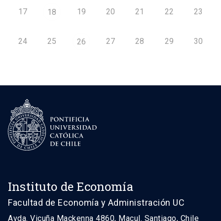
17
19
20
21
22
23
18
24
25
27
28
29
30
26
Instituto de Economía
Facultad de Economía y Administración UC
Avda. Vicuña Mackenna 4860, Macul. Santiago, Chile