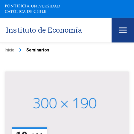
Instituto de Economía
keyboard_arrow_right
Inicio
Seminarios