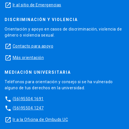
launch
Ir al sitio de Emergencias
DISCRIMINACIÓN Y VIOLENCIA
Orientación y apoyo en casos de discriminación, violencia de
género o violencia sexual.
launch
Contacto para apoyo
launch
Más orientación
MEDIACIÓN UNIVERSITARIA
Teléfonos para orientación y consejo si se ha vulnerado
alguno de tus derechos en la universidad.
phone
(56)95504 1691
phone
(56)95504 1247
launch
Ir a la Oficina de Ombuds UC