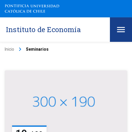
Instituto de Economía
keyboard_arrow_right
Inicio
Seminarios