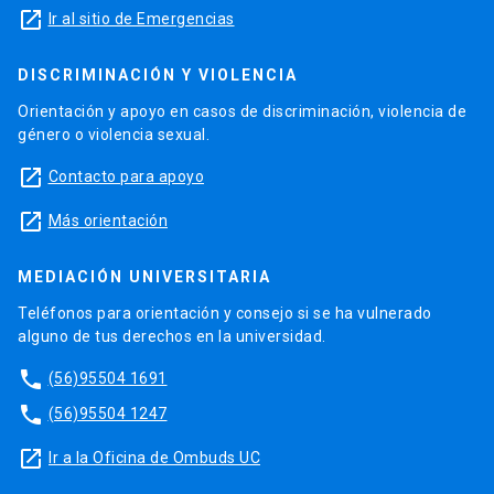
launch
Ir al sitio de Emergencias
DISCRIMINACIÓN Y VIOLENCIA
Orientación y apoyo en casos de discriminación, violencia de
género o violencia sexual.
launch
Contacto para apoyo
launch
Más orientación
MEDIACIÓN UNIVERSITARIA
Teléfonos para orientación y consejo si se ha vulnerado
alguno de tus derechos en la universidad.
phone
(56)95504 1691
phone
(56)95504 1247
launch
Ir a la Oficina de Ombuds UC