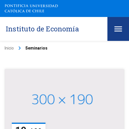
Instituto de Economía
keyboard_arrow_right
Inicio
Seminarios