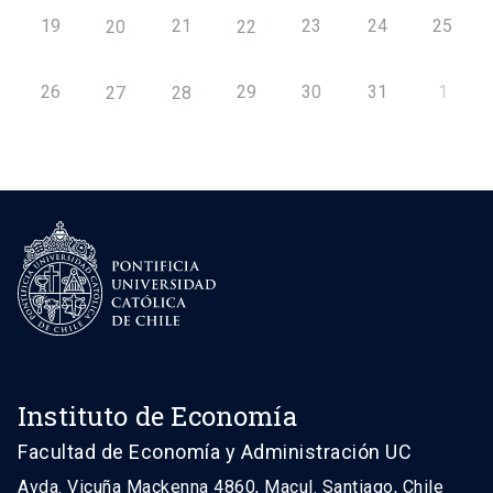
19
21
23
24
25
20
22
26
29
30
31
1
27
28
Instituto de Economía
Facultad de Economía y Administración UC
Avda. Vicuña Mackenna 4860, Macul. Santiago, Chile