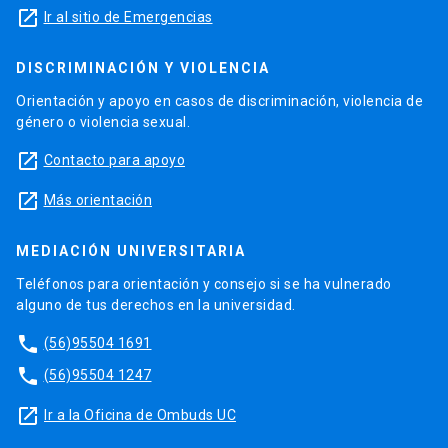
launch
Ir al sitio de Emergencias
DISCRIMINACIÓN Y VIOLENCIA
Orientación y apoyo en casos de discriminación, violencia de
género o violencia sexual.
launch
Contacto para apoyo
launch
Más orientación
MEDIACIÓN UNIVERSITARIA
Teléfonos para orientación y consejo si se ha vulnerado
alguno de tus derechos en la universidad.
phone
(56)95504 1691
phone
(56)95504 1247
launch
Ir a la Oficina de Ombuds UC