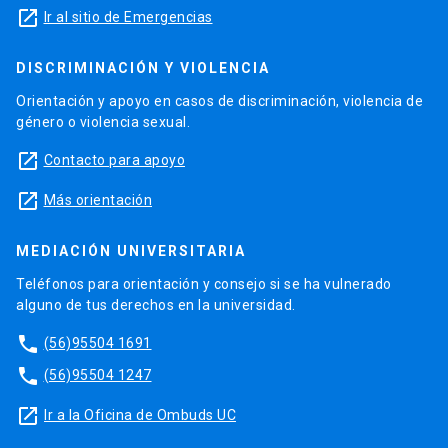
launch
Ir al sitio de Emergencias
DISCRIMINACIÓN Y VIOLENCIA
Orientación y apoyo en casos de discriminación, violencia de
género o violencia sexual.
launch
Contacto para apoyo
launch
Más orientación
MEDIACIÓN UNIVERSITARIA
Teléfonos para orientación y consejo si se ha vulnerado
alguno de tus derechos en la universidad.
phone
(56)95504 1691
phone
(56)95504 1247
launch
Ir a la Oficina de Ombuds UC