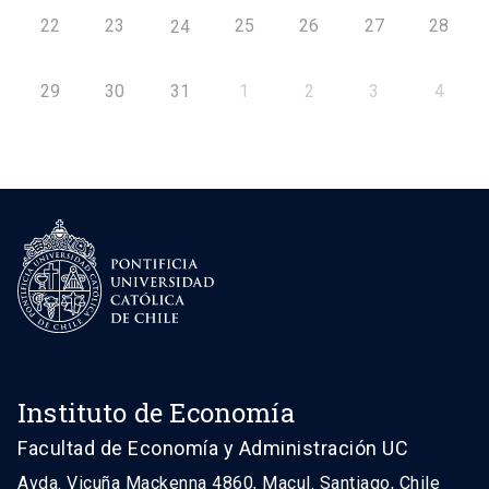
22
23
25
26
27
28
24
29
30
31
1
2
3
4
Instituto de Economía
Facultad de Economía y Administración UC
Avda. Vicuña Mackenna 4860, Macul. Santiago, Chile