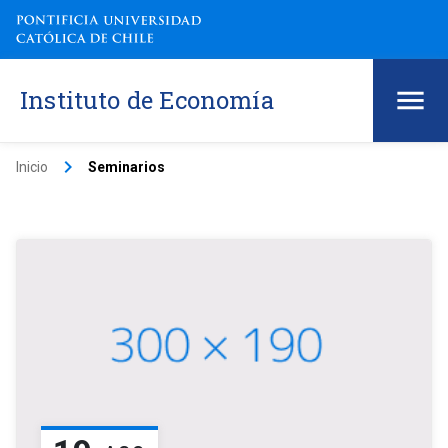
Instituto de Economía
keyboard_arrow_right
Inicio
Seminarios