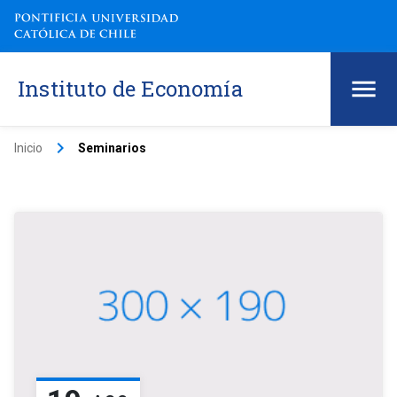
Instituto de Economía
keyboard_arrow_right
Inicio
Seminarios