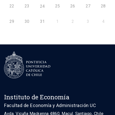
22
23
25
26
27
28
24
29
30
31
1
2
3
4
Instituto de Economía
Facultad de Economía y Administración UC
Avda. Vicuña Mackenna 4860, Macul. Santiago, Chile