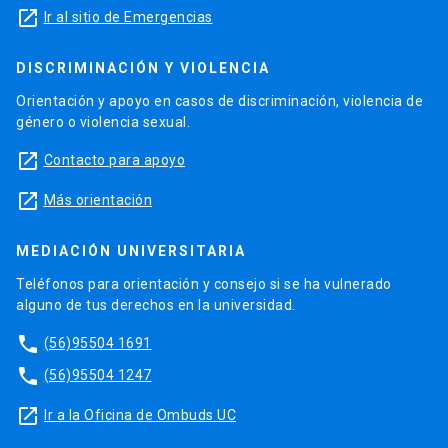
launch
Ir al sitio de Emergencias
DISCRIMINACIÓN Y VIOLENCIA
Orientación y apoyo en casos de discriminación, violencia de
género o violencia sexual.
launch
Contacto para apoyo
launch
Más orientación
MEDIACIÓN UNIVERSITARIA
Teléfonos para orientación y consejo si se ha vulnerado
alguno de tus derechos en la universidad.
phone
(56)95504 1691
phone
(56)95504 1247
launch
Ir a la Oficina de Ombuds UC