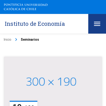
Instituto de Economía
keyboard_arrow_right
Inicio
Seminarios