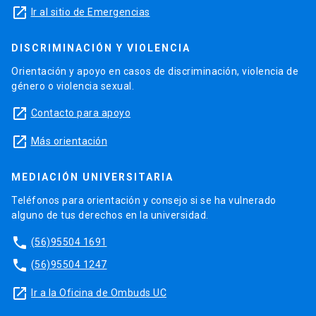
launch
Ir al sitio de Emergencias
DISCRIMINACIÓN Y VIOLENCIA
Orientación y apoyo en casos de discriminación, violencia de
género o violencia sexual.
launch
Contacto para apoyo
launch
Más orientación
MEDIACIÓN UNIVERSITARIA
Teléfonos para orientación y consejo si se ha vulnerado
alguno de tus derechos en la universidad.
phone
(56)95504 1691
phone
(56)95504 1247
launch
Ir a la Oficina de Ombuds UC