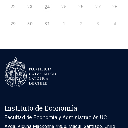
22
23
25
26
27
28
24
29
30
31
1
2
3
4
Instituto de Economía
Facultad de Economía y Administración UC
Avda. Vicuña Mackenna 4860, Macul. Santiago, Chile