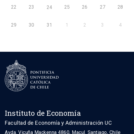
22
23
25
26
27
28
24
29
30
31
1
2
3
4
Instituto de Economía
Facultad de Economía y Administración UC
Avda. Vicuña Mackenna 4860, Macul. Santiago, Chile