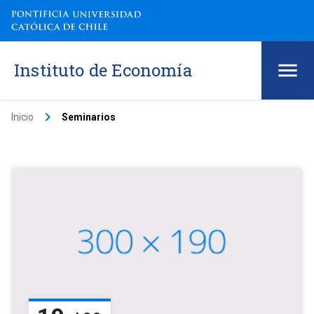
Instituto de Economía
keyboard_arrow_right
Inicio
Seminarios