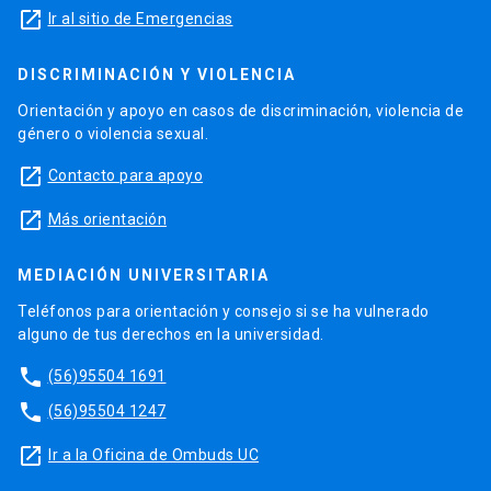
launch
Ir al sitio de Emergencias
DISCRIMINACIÓN Y VIOLENCIA
Orientación y apoyo en casos de discriminación, violencia de
género o violencia sexual.
launch
Contacto para apoyo
launch
Más orientación
MEDIACIÓN UNIVERSITARIA
Teléfonos para orientación y consejo si se ha vulnerado
alguno de tus derechos en la universidad.
phone
(56)95504 1691
phone
(56)95504 1247
launch
Ir a la Oficina de Ombuds UC