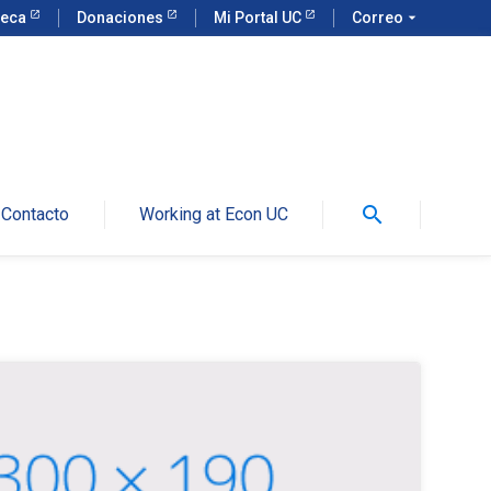
teca
Donaciones
Mi Portal UC
Correo
arrow_drop_down
search
Contacto
Working at Econ UC