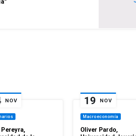
ia”
4
19
NOV
NOV
narios
Macroeconomía
 Pereyra,
Oliver Pardo,