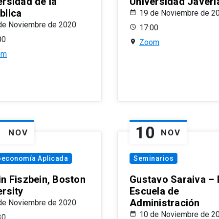
ersidad de la
Universidad Javeri
blica
19 de Noviembre de 2
de Noviembre de 2020
17:00
00
Zoom
om
1
10
NOV
NOV
oeconomía Aplicada
Seminarios
in Fiszbein, Boston
Gustavo Saraiva –
ersity
Escuela de
Administración
de Noviembre de 2020
10 de Noviembre de 2
30