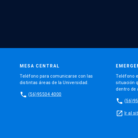
MESA CENTRAL
EMERGE
Teléfono para comunicarse con las
Teléfono e
distintas áreas de la Universidad.
situación 
dentro de
phone
(56)95504 4000
phone
(56)9
launch
Ir al 