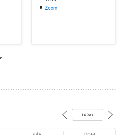
Zoom
>
TODAY
SÁB
DOM