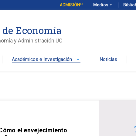
ADMISIÓN
Medios
arrow_drop_down
Biblio
o de Economía
nomía y Administración UC
Académicos e Investigación
Noticias
arrow_drop_down
 Cómo el envejecimiento