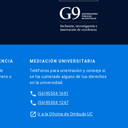
ENCIA
MEDIACIÓN UNIVERSITARIA
de
Teléfonos para orientación y consejo si
énero o
se ha vulnerado alguno de tus derechos
en la universidad.
phone
(56)95504 1691
phone
(56)95504 1247
launch
Ir a la Oficina de Ombuds UC