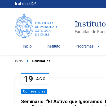
Ir al sitio UC
Institut
Facultad de Eco
Inicio
Instituto
Programas
arrow_drop_down
keyboard_arrow_right
Inicio
Seminarios
19
AGO
Conferencias
Seminario: “El Activo que Ignoramos: