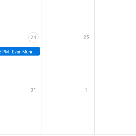
25
24
5 PM -
Evan Munro, Neyman Visiting Assistant Professor in the Department of Statistics at UC Berkeley
31
1