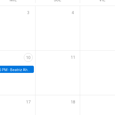
3
4
11
10
5 PM -
Beatriz Ahumada, PhD candidate, Universidad de Pittsburgh
17
18