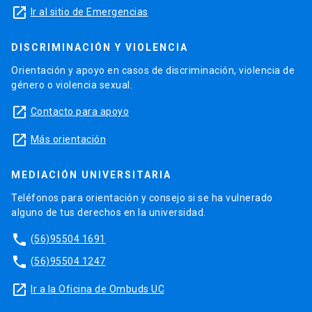
launch
Ir al sitio de Emergencias
DISCRIMINACIÓN Y VIOLENCIA
Orientación y apoyo en casos de discriminación, violencia de
género o violencia sexual.
launch
Contacto para apoyo
launch
Más orientación
MEDIACIÓN UNIVERSITARIA
Teléfonos para orientación y consejo si se ha vulnerado
alguno de tus derechos en la universidad.
phone
(56)95504 1691
phone
(56)95504 1247
launch
Ir a la Oficina de Ombuds UC