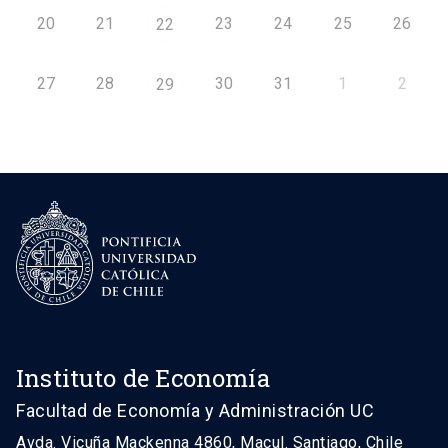
20
21
23
24
25
26
22
27
28
30
31
1
2
29
Instituto de Economía
Facultad de Economía y Administración UC
Avda. Vicuña Mackenna 4860, Macul. Santiago, Chile