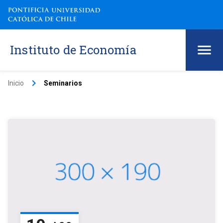
Instituto de Economía
keyboard_arrow_right
Inicio
Seminarios