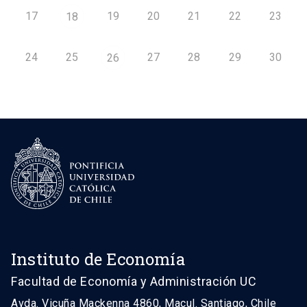
17
19
20
21
22
23
18
24
25
27
28
29
30
26
Instituto de Economía
Facultad de Economía y Administración UC
Avda. Vicuña Mackenna 4860, Macul. Santiago, Chile