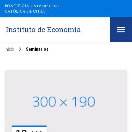
Instituto de Economía
keyboard_arrow_right
Inicio
Seminarios