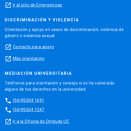
launch
Ir al sitio de Emergencias
DISCRIMINACIÓN Y VIOLENCIA
Orientación y apoyo en casos de discriminación, violencia de
género o violencia sexual.
launch
Contacto para apoyo
launch
Más orientación
MEDIACIÓN UNIVERSITARIA
Teléfonos para orientación y consejo si se ha vulnerado
alguno de tus derechos en la universidad.
phone
(56)95504 1691
phone
(56)95504 1247
launch
Ir a la Oficina de Ombuds UC