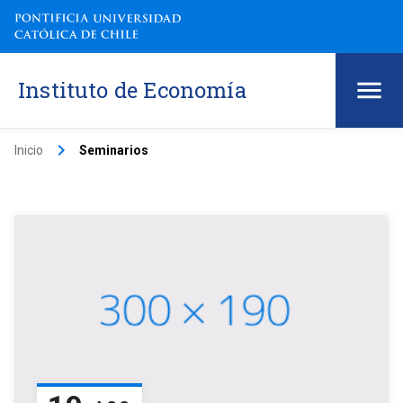
Instituto de Economía
keyboard_arrow_right
Inicio
Seminarios