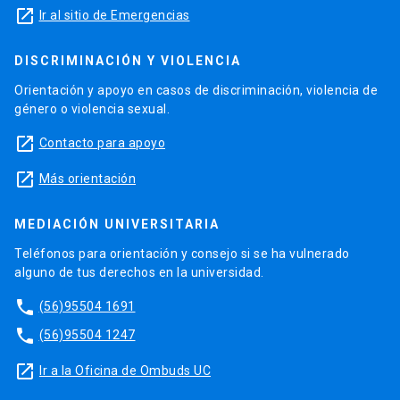
launch
Ir al sitio de Emergencias
DISCRIMINACIÓN Y VIOLENCIA
Orientación y apoyo en casos de discriminación, violencia de
género o violencia sexual.
launch
Contacto para apoyo
launch
Más orientación
MEDIACIÓN UNIVERSITARIA
Teléfonos para orientación y consejo si se ha vulnerado
alguno de tus derechos en la universidad.
phone
(56)95504 1691
phone
(56)95504 1247
launch
Ir a la Oficina de Ombuds UC