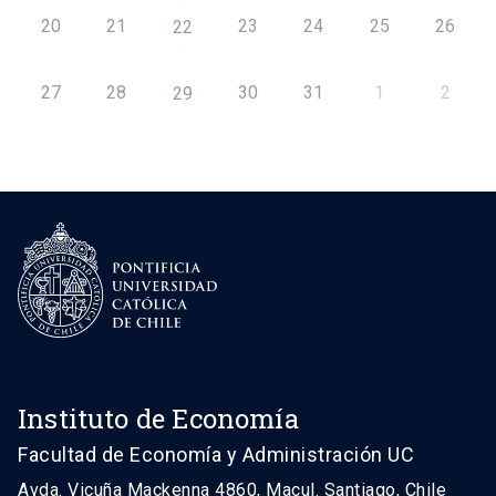
20
21
23
24
25
26
22
27
28
30
31
1
2
29
Instituto de Economía
Facultad de Economía y Administración UC
Avda. Vicuña Mackenna 4860, Macul. Santiago, Chile