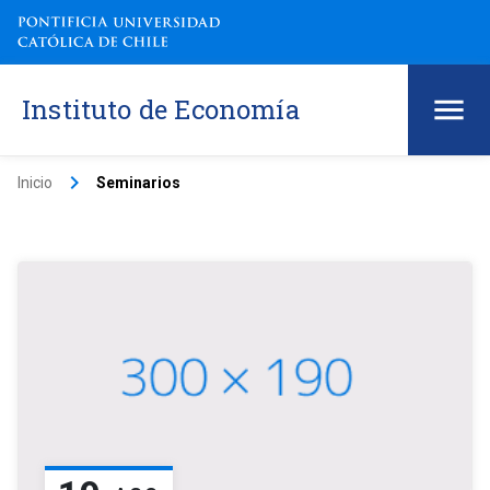
Instituto de Economía
keyboard_arrow_right
Inicio
Seminarios