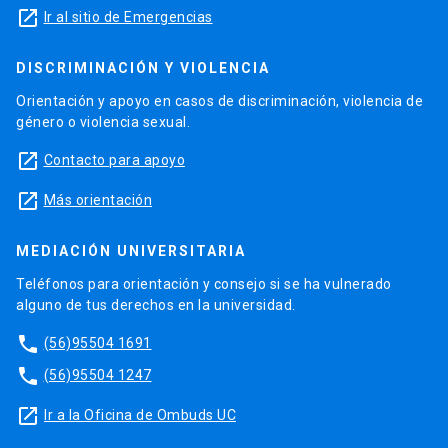
launch
Ir al sitio de Emergencias
DISCRIMINACIÓN Y VIOLENCIA
Orientación y apoyo en casos de discriminación, violencia de
género o violencia sexual.
launch
Contacto para apoyo
launch
Más orientación
MEDIACIÓN UNIVERSITARIA
Teléfonos para orientación y consejo si se ha vulnerado
alguno de tus derechos en la universidad.
phone
(56)95504 1691
phone
(56)95504 1247
launch
Ir a la Oficina de Ombuds UC