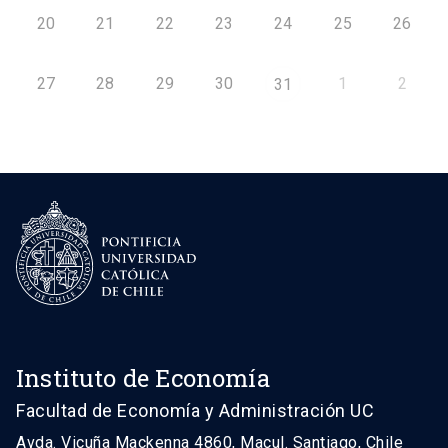
20
21
22
23
24
25
26
27
28
29
30
1
2
31
Instituto de Economía
Facultad de Economía y Administración UC
Avda. Vicuña Mackenna 4860, Macul. Santiago, Chile