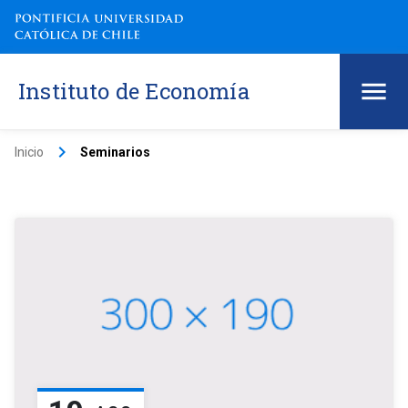
Instituto de Economía
keyboard_arrow_right
Inicio
Seminarios