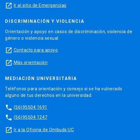
launch
Ir al sitio de Emergencias
DISCRIMINACIÓN Y VIOLENCIA
Orientación y apoyo en casos de discriminación, violencia de
género o violencia sexual.
launch
Contacto para apoyo
launch
Más orientación
MEDIACIÓN UNIVERSITARIA
Teléfonos para orientación y consejo si se ha vulnerado
alguno de tus derechos en la universidad.
phone
(56)95504 1691
phone
(56)95504 1247
launch
Ir a la Oficina de Ombuds UC