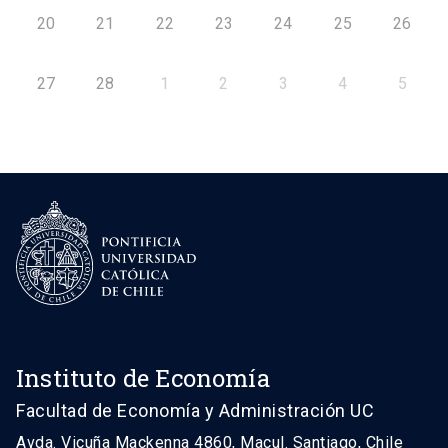
20
21
22
23
24
25
26
27
28
1
2
3
4
5
Instituto de Economía
Facultad de Economía y Administración UC
Avda. Vicuña Mackenna 4860, Macul. Santiago, Chile