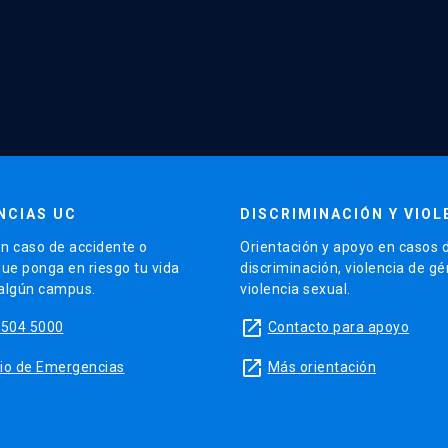
NCIAS UC
DISCRIMINACIÓN Y VIOL
n caso de accidente o
Orientación y apoyo en casos 
que ponga en riesgo tu vida
discriminación, violencia de g
 algún campus.
violencia sexual.
launch
5504 5000
Contacto para apoyo
launch
sitio de Emergencias
Más orientación