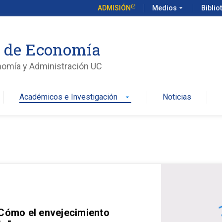
ADMISIÓN
Medios
arrow_drop_down
Biblio
o de Economía
nomía y Administración UC
Académicos e Investigación
Noticias
arrow_drop_down
 Cómo el envejecimiento