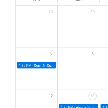
29
30
6
5
1:35 PM -
Germán Cubas, University of Houston
12
13
1:35 PM -
Alvaro Garcia-Marin, Universidad de Los Andes
1:3