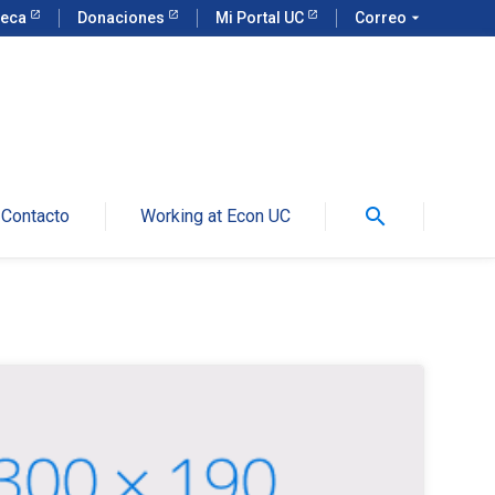
teca
Donaciones
Mi Portal UC
Correo
arrow_drop_down
search
Contacto
Working at Econ UC