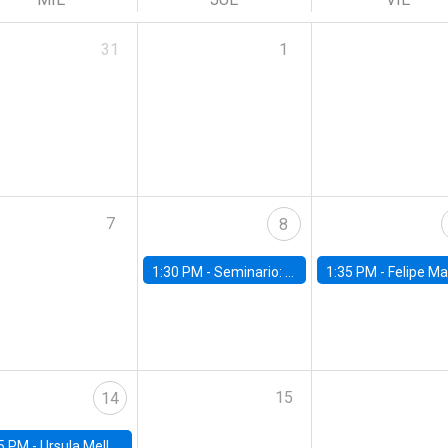
31
1
7
8
1:30 PM -
Seminario: “Recuperando la humanidad para progresar en la era de la IA»
1:35 PM -
Felipe Martínez, alumno Doctorado en Ec
15
14
5 PM -
Ursula Mello, Insper - Institute of Education and Research