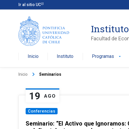
Ir al sitio UC
Institut
Facultad de Eco
Inicio
Instituto
Programas
arrow_drop_down
keyboard_arrow_right
Inicio
Seminarios
19
AGO
Conferencias
Seminario: “El Activo que Ignoramos: