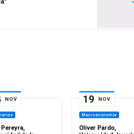
ia”
4
19
NOV
NOV
narios
Macroeconomía
 Pereyra,
Oliver Pardo,