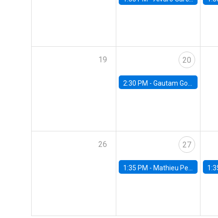
19
20
2:30 PM -
Gautam Gowrisankaran, Columbia University
26
27
1:35 PM -
Mathieu Pedemonte, IDB
1:3