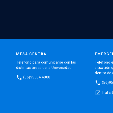
MESA CENTRAL
EMERGE
Teléfono para comunicarse con las
Teléfono e
distintas áreas de la Universidad.
situación 
dentro de
phone
(56)95504 4000
phone
(56)9
launch
Ir al 