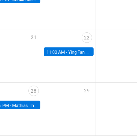
21
22
11:00 AM -
Ying Fan, University of Michigan
29
28
5 PM -
Mathias Thoenig, University of Lausanne