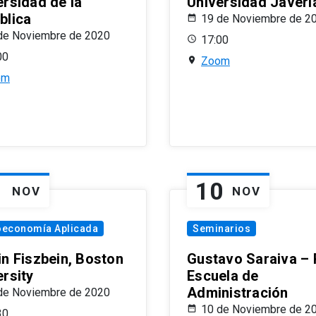
ersidad de la
Universidad Javeri
blica
19 de Noviembre de 2
de Noviembre de 2020
17:00
00
Zoom
om
1
10
NOV
NOV
oeconomía Aplicada
Seminarios
in Fiszbein, Boston
Gustavo Saraiva –
ersity
Escuela de
Administración
de Noviembre de 2020
10 de Noviembre de 2
30