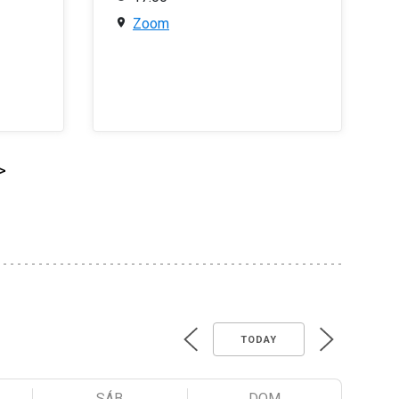
Zoom
>
TODAY
SÁB
DOM