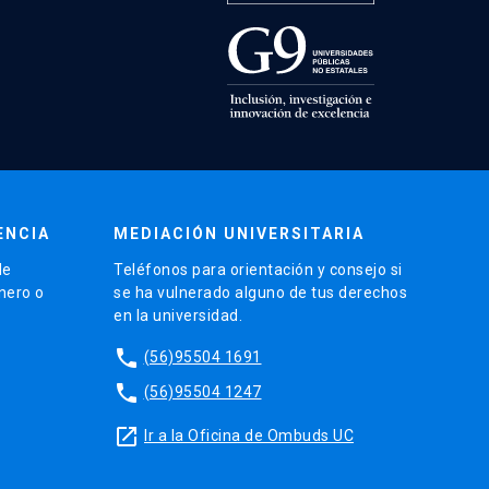
ENCIA
MEDIACIÓN UNIVERSITARIA
de
Teléfonos para orientación y consejo si
énero o
se ha vulnerado alguno de tus derechos
en la universidad.
phone
(56)95504 1691
phone
(56)95504 1247
launch
Ir a la Oficina de Ombuds UC