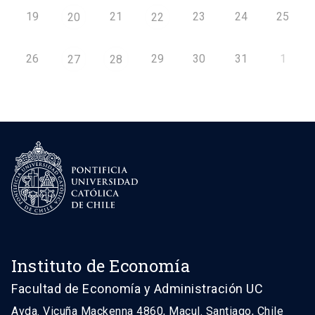
19
21
23
24
25
20
22
26
29
30
31
1
27
28
Instituto de Economía
Facultad de Economía y Administración UC
Avda. Vicuña Mackenna 4860, Macul. Santiago, Chile