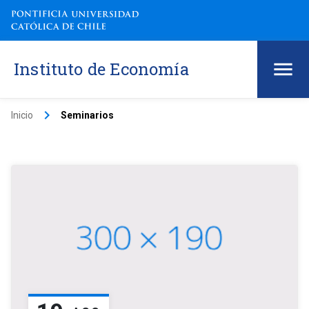
Instituto de Economía
keyboard_arrow_right
Inicio
Seminarios