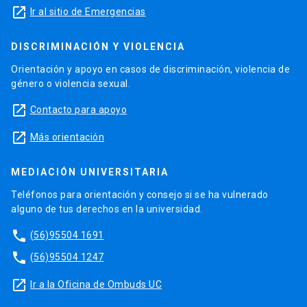
launch
Ir al sitio de Emergencias
DISCRIMINACIÓN Y VIOLENCIA
Orientación y apoyo en casos de discriminación, violencia de
género o violencia sexual.
launch
Contacto para apoyo
launch
Más orientación
MEDIACIÓN UNIVERSITARIA
Teléfonos para orientación y consejo si se ha vulnerado
alguno de tus derechos en la universidad.
phone
(56)95504 1691
phone
(56)95504 1247
launch
Ir a la Oficina de Ombuds UC