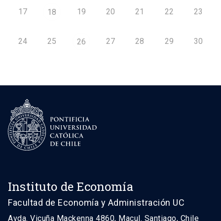
17
19
20
21
22
23
18
24
25
27
28
29
30
26
Instituto de Economía
Facultad de Economía y Administración UC
Avda. Vicuña Mackenna 4860, Macul. Santiago, Chile