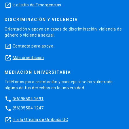
launch
Ir al sitio de Emergencias
DISCRIMINACIÓN Y VIOLENCIA
Orientación y apoyo en casos de discriminación, violencia de
género o violencia sexual.
launch
Contacto para apoyo
launch
Más orientación
MEDIACIÓN UNIVERSITARIA
Teléfonos para orientación y consejo si se ha vulnerado
alguno de tus derechos en la universidad.
phone
(56)95504 1691
phone
(56)95504 1247
launch
Ir a la Oficina de Ombuds UC