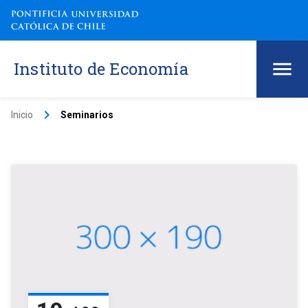
Instituto de Economía
keyboard_arrow_right
Inicio
Seminarios