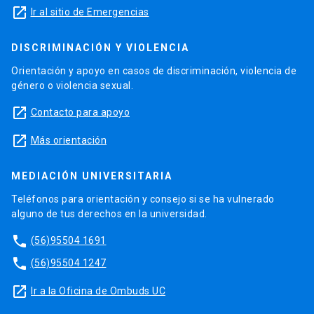
launch
Ir al sitio de Emergencias
DISCRIMINACIÓN Y VIOLENCIA
Orientación y apoyo en casos de discriminación, violencia de
género o violencia sexual.
launch
Contacto para apoyo
launch
Más orientación
MEDIACIÓN UNIVERSITARIA
Teléfonos para orientación y consejo si se ha vulnerado
alguno de tus derechos en la universidad.
phone
(56)95504 1691
phone
(56)95504 1247
launch
Ir a la Oficina de Ombuds UC