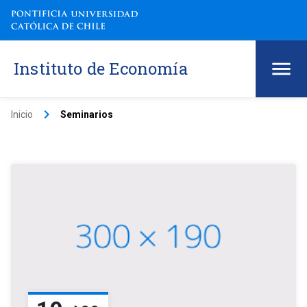
Instituto de Economía
keyboard_arrow_right
Inicio
Seminarios