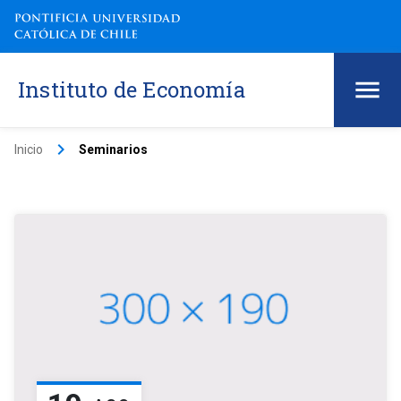
Instituto de Economía
keyboard_arrow_right
Inicio
Seminarios