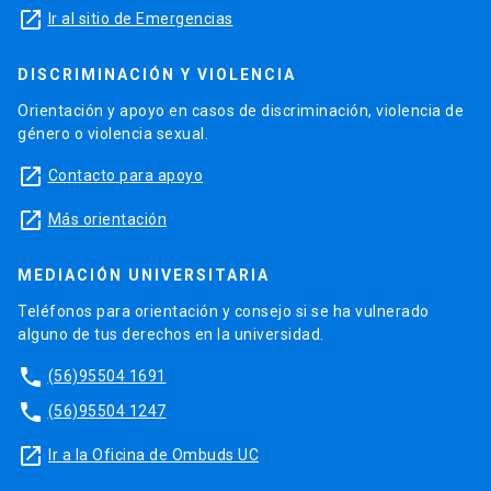
launch
Ir al sitio de Emergencias
DISCRIMINACIÓN Y VIOLENCIA
Orientación y apoyo en casos de discriminación, violencia de
género o violencia sexual.
launch
Contacto para apoyo
launch
Más orientación
MEDIACIÓN UNIVERSITARIA
Teléfonos para orientación y consejo si se ha vulnerado
alguno de tus derechos en la universidad.
phone
(56)95504 1691
phone
(56)95504 1247
launch
Ir a la Oficina de Ombuds UC