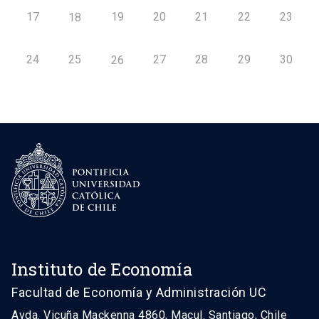
17
19
20
21
22
23
18
24
25
27
28
29
30
26
Instituto de Economía
Facultad de Economía y Administración UC
Avda. Vicuña Mackenna 4860, Macul. Santiago, Chile